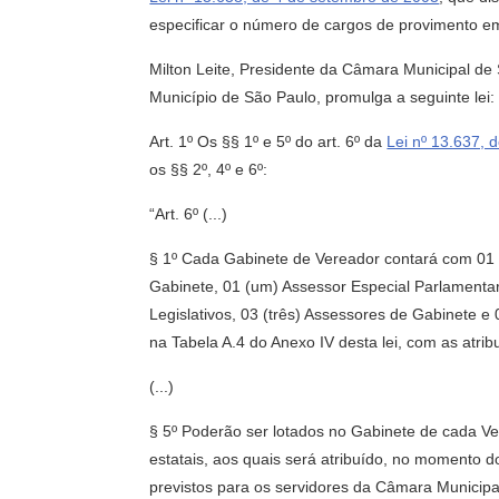
especificar o número de cargos de provimento e
Milton Leite, Presidente da Câmara Municipal de
Município de São Paulo, promulga a seguinte lei:
Art. 1º Os §§ 1º e 5º do art. 6º da
Lei nº 13.637, 
os §§ 2º, 4º e 6º:
“Art. 6º (...)
§ 1º Cada Gabinete de Vereador contará com 01 
Gabinete, 01 (um) Assessor Especial Parlamentar
Legislativos, 03 (três) Assessores de Gabinete e 
na Tabela A.4 do Anexo IV desta lei, com as atrib
(...)
§ 5º Poderão ser lotados no Gabinete de cada Ver
estatais, aos quais será atribuído, no momento 
previstos para os servidores da Câmara Municipa