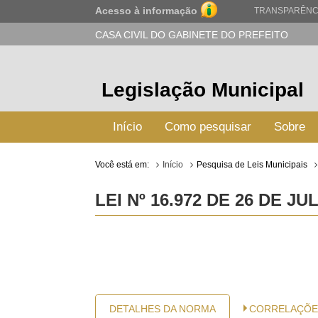
Acesso à informação
TRANSPARÊNC
CASA CIVIL DO GABINETE DO PREFEITO
Legislação Municipal
Início
Como pesquisar
Sobre
Você está em:
Início
Pesquisa de Leis Municipais
LEI Nº 16.972 DE 26 DE JU
DETALHES DA NORMA
CORRELAÇÕE