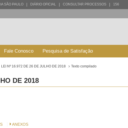
|
|
|
IA SÃO PAULO
DIÁRIO OFICIAL
CONSULTAR PROCESSOS
156
Fale Conosco
Pesquisa de Satisfação
LEI Nº 16.972 DE 26 DE JULHO DE 2018
Texto compilado
LHO DE 2018
S
ANEXOS