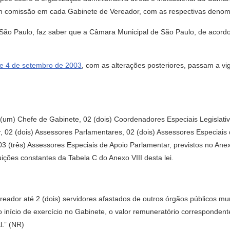
m comissão em cada Gabinete de Vereador, com as respectivas denomi
 São Paulo, faz saber que a Câmara Municipal de São Paulo, de acordo
de 4 de setembro de 2003
, com as alterações posteriores, passam a v
(um) Chefe de Gabinete, 02 (dois) Coordenadores Especiais Legislativ
, 02 (dois) Assessores Parlamentares, 02 (dois) Assessores Especiais 
03 (três) Assessores Especiais de Apoio Parlamentar, previstos no Anex
uições constantes da Tabela C do Anexo VIII desta lei.
eador até 2 (dois) servidores afastados de outros órgãos públicos mun
do início de exercício no Gabinete, o valor remuneratório correspond
l.” (NR)