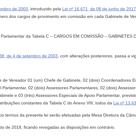
tembro de 2003
, introduzido pela
Lei nº 16.671, de 08 de junho de 201
número dos cargos de provimento em comissão em cada Gabinete de Ve
 Apoio Parlamentar da Tabela C – CARGOS EM COMISSÃO – GABINETES
638, de 4 de setembro de 2003
, com alterações posteriores, passa a vi
e de Vereador 01 (um) Chefe de Gabinete, 02 (dois) Coordenadores Esp
l Parlamentar, 02 (dois) Assessores Parlamentares, 02 (dois) Assessor
abinete e 03 (três) Assessores Especiais de Apoio Parlamentar, previst
atribuições constantes da Tabela C do Anexo VIII, todos da
Lei nº 13.6
os termos da presente lei serão efetuadas pela Mesa Diretora da Câm
osto de 2018, ficando revogadas as disposições em contrário.