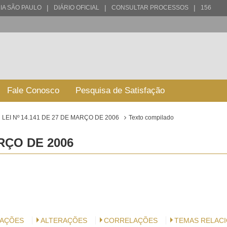
|
|
|
IA SÃO PAULO
DIÁRIO OFICIAL
CONSULTAR PROCESSOS
156
Fale Conosco
Pesquisa de Satisfação
LEI Nº 14.141 DE 27 DE MARÇO DE 2006
Texto compilado
ARÇO DE 2006
AÇÕES
ALTERAÇÕES
CORRELAÇÕES
TEMAS RELAC