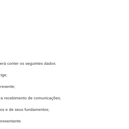
verá conter os seguintes dados:
rige;
presente;
para recebimento de comunicações;
tos e de seus fundamentos;
presentante.