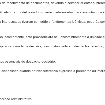
a de recebimento de documentos, devendo o servidor orientar o intere
rão elaborar modelos ou formulários padronizados para assuntos que 
e interessados tiverem conteúdo e fundamentos idênticos, poderão se
rgão incompetente, este providenciará seu encaminhamento à unidade 
objetivo a tomada de decisão, consubstanciada em despacho decisório, q
tos essenciais do despacho decisório.
 dispensada quando houver referência expressa a pareceres ou infor
ocesso administrativo: