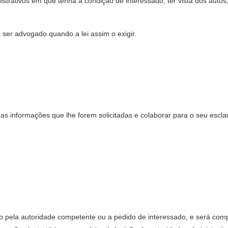
nistrativos em que tenha a condição de interessado, ter vista dos auto
 ser advogado quando a lei assim o exigir.
 as informações que lhe forem solicitadas e colaborar para o seu escla
iado pela autoridade competente ou a pedido de interessado, e será co