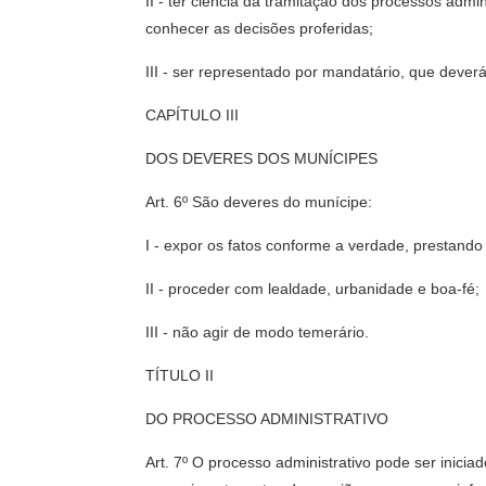
II - ter ciência da tramitação dos processos admi
conhecer as decisões proferidas;
III - ser representado por mandatário, que deverá
CAPÍTULO III
DOS DEVERES DOS MUNÍCIPES
Art. 6º São deveres do munícipe:
I - expor os fatos conforme a verdade, prestando
II - proceder com lealdade, urbanidade e boa-fé;
III - não agir de modo temerário.
TÍTULO II
DO PROCESSO ADMINISTRATIVO
Art. 7º O processo administrativo pode ser inic