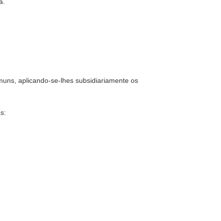
a.
omuns, aplicando-se-lhes subsidiariamente os
s: