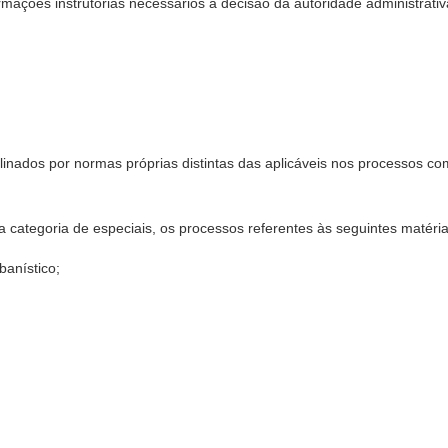
rmações instrutórias necessários à decisão da autoridade administrativ
plinados por normas próprias distintas das aplicáveis nos processos c
 categoria de especiais, os processos referentes às seguintes matéria
rbanístico;