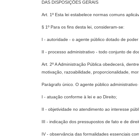
DAS DISPOSIÇÕES GERAIS
Art. 1º Esta lei estabelece normas comuns aplicá
§ 1º Para os fins desta lei, consideram-se:
I - autoridade - o agente público dotado de poder
II - processo administrativo - todo conjunto de 
Art. 2º A Administração Pública obedecerá, dentre
motivação, razoabilidade, proporcionalidade, mor
Parágrafo único. O agente público administrativo 
I - atuação conforme à lei e ao Direito;
II - objetividade no atendimento ao interesse pú
III - indicação dos pressupostos de fato e de dir
IV - observância das formalidades essenciais com