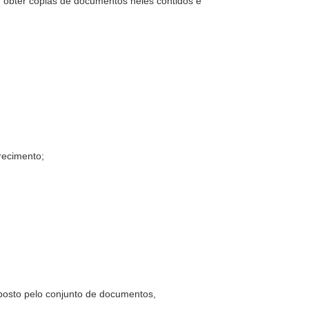
s, obter cópias de documentos neles contidos e
recimento;
mposto pelo conjunto de documentos,