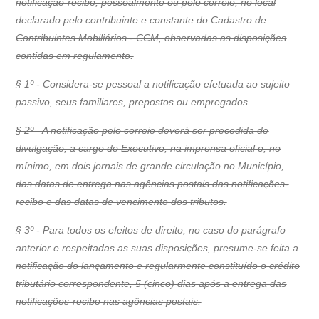
notificação-recibo, pessoalmente ou pelo correio, no local
declarado pelo contribuinte e constante do Cadastro de
Contribuintes Mobiliários - CCM, observadas as disposições
contidas em regulamento.
§ 1º - Considera-se pessoal a notificação efetuada ao sujeito
passivo, seus familiares, prepostos ou empregados.
§ 2º - A notificação pelo correio deverá ser precedida de
divulgação, a cargo do Executivo, na imprensa oficial e, no
mínimo, em dois jornais de grande circulação no Município,
das datas de entrega nas agências postais das notificações-
recibo e das datas de vencimento dos tributos.
§ 3º - Para todos os efeitos de direito, no caso do parágrafo
anterior e respeitadas as suas disposições, presume-se feita a
notificação do lançamento e regularmente constituído o crédito
tributário correspondente, 5 (cinco) dias após a entrega das
notificações-recibo nas agências postais.