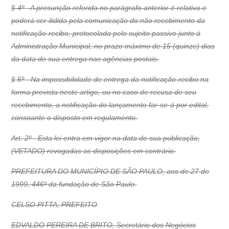
§ 4º - A presunção referida no parágrafo anterior é relativa e
poderá ser ilidida pela comunicação do não recebimento da
notificação-recibo, protocolada pelo sujeito passivo junto à
Administração Municipal, no prazo máximo de 15 (quinze) dias
da data de sua entrega nas agências postais.
§ 5º - Na impossibilidade de entrega da notificação-recibo na
forma prevista neste artigo, ou no caso de recusa de seu
recebimento, a notificação do lançamento far-se-á por edital,
consoante o disposto em regulamento.
Art. 2º - Esta lei entra em vigor na data de sua publicação,
(VETADO) revogadas as disposições em contrário.
PREFEITURA DO MUNICÍPIO DE SÃO PAULO, aos de 27 de
1999, 446º da fundação de São Paulo.
CELSO PITTA, PREFEITO
EDVALDO PEREIRA DE BRITO, Secretário dos Negócios