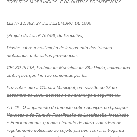
TRIBUTOS MOBILIARIOS, E DA OUTRAS PROVIDENCIAS.
LEI Nº 12.962, 27 DE DEZEMBRO DE 1999
(Projeto de Lei nº 757/98, do Executivo)
Dispõe sobre a notificação de lançamento dos tributos
mobiliários, e dá outras providências.
CELSO PITTA, Prefeito do Município de São Paulo, usando das
atribuições que lhe são conferidas por lei.
Faz saber que a Câmara Municipal, em sessão de 22 de
dezembro de 1999, decretou e eu promulgo a seguinte lei:
Art. 1º - O lançamento do Imposto sobre Serviços de Qualquer
Natureza e da Taxa de Fiscalização de Localização, Instalação
e Funcionamento, quando efetuado de ofício, considera-se
regularmente notificado ao sujeito passivo com a entrega da