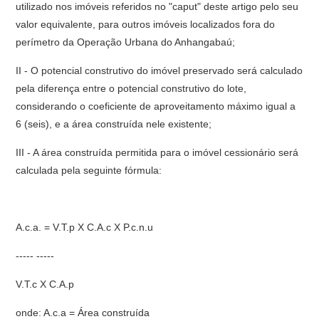
utilizado nos imóveis referidos no "caput" deste artigo pelo seu
valor equivalente, para outros imóveis localizados fora do
perímetro da Operação Urbana do Anhangabaú;
II - O potencial construtivo do imóvel preservado será calculado
pela diferença entre o potencial construtivo do lote,
considerando o coeficiente de aproveitamento máximo igual a
6 (seis), e a área construída nele existente;
III - A área construída permitida para o imóvel cessionário será
calculada pela seguinte fórmula:
A.c.a. = V.T.p X C.A.c X P.c.n.u
----- -----
V.T.c X C.A.p
onde: A.c.a = Área construída