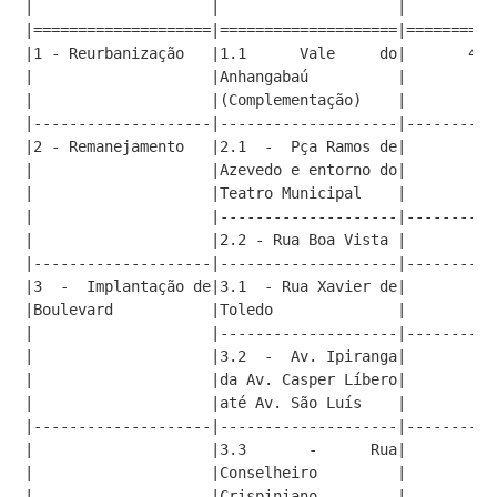
|                    |                    |          
|====================|====================|==========
|1 - Reurbanização   |1.1      Vale     do|       484
|                    |Anhangabaú          |          
|                    |(Complementação)    |          
|--------------------|--------------------|----------
|2 - Remanejamento   |2.1  -  Pça Ramos de|          
|                    |Azevedo e entorno do|          
|                    |Teatro Municipal    |          
|                    |--------------------|----------
|                    |2.2 - Rua Boa Vista |          
|--------------------|--------------------|----------
|3  -  Implantação de|3.1  - Rua Xavier de|          
|Boulevard           |Toledo              |          
|                    |--------------------|----------
|                    |3.2  -  Av. Ipiranga|          
|                    |da Av. Casper Líbero|          
|                    |até Av. São Luís    |          
|--------------------|--------------------|----------
|                    |3.3       -      Rua|          
|                    |Conselheiro         |          
|                    |Crispiniano         |          