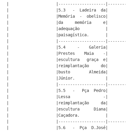
|                    |--------------------|----------
|                    |5.3   -  Ladeira  da|        18
|                    |Memória  -  obelisco|          
|                    |da     memória     e|          
|                    |adequação           |          
|                    |paisagística.       |          
|                    |--------------------|----------
|                    |5.4     -    Galeria|         7
|                    |Prestes    Maia    -|          
|                    |escultura   graça  e|          
|                    |reimplantação     do|          
|                    |busto        Almeida|          
|                    |Júnior.             |          
|                    |--------------------|----------
|                    |5.5   -   Pça  Pedro|         7
|                    |Lessa              -|          
|                    |reimplantação     da|          
|                    |escultura      Diana|          
|                    |Caçadora.           |          
|                    |--------------------|----------
|                    |5.6   -  Pça  D.José|        14