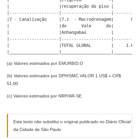
|                    |recuperação do piso |          
|--------------------|--------------------|----------
|7 - Canalização     |7.1  - Macrodrenagem|       892
|                    |do      Vale      do|          
|                    |Anhangabaú          |          
|--------------------|--------------------|----------
|                    |TOTAL GLOBAL        |     1.636
|____________________|____________________|__________
(a) Valores estimados por EMURB/D.O
(b) Valores estimados por DPH/SMC VALOR 1 US$ = CR$
51,00
(c) Valores estimados por NRP/AR-SE
Este texto não substitui o original publicado no Diário Oficial
da Cidade de São Paulo