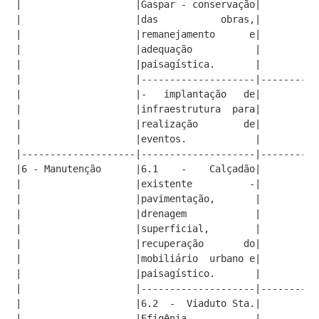
|                    |Gaspar - conservação|          
|                    |das           obras,|          
|                    |remanejamento      e|          
|                    |adequa­ção           |         
|                    |paisagística.       |          
|                    |--------------------|----------
|                    |-   implantação   de|        28
|                    |infraestrutura  para|          
|                    |realização        de|          
|                    |eventos.            |          
|--------------------|--------------------|----------
|6 - Manutenção      |6.1    -    Calçadão|        20
|                    |existente          -|          
|                    |pavimentação,       |          
|                    |drenagem            |          
|                    |superficial,        |          
|                    |recuperação       do|          
|                    |mobiliário  urbano e|          
|                    |paisagístico.       |          
|                    |--------------------|----------
|                    |6.2  -  Viaduto Sta.|         1
|                    |Efigênia           -|          