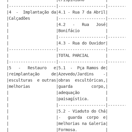
|--------------------|--------------------|----------
|4  -  Implantação da|4.1 - Rua 7 da Abril|          
|Calçadões           |--------------------|----------
|                    |4.2   -   Rua   José|          
|                    |Bonifácio           |          
|                    |--------------------|----------
|                    |4.3 - Rua do Ouvidor|          
|--------------------|--------------------|----------
|                    |TOTAL PARCIAL       |        91
|--------------------|--------------------|----------
|5   -   Restauro   e|5.1  -  Pça Ramos de|        47
|reimplantação     de|Azevedo/Jardins    -|          
|esculturas  e outras|obras  escultóricas,|          
|melhorias           |guarda        corpo,|          
|                    |adequação           |          
|                    |paisagística.       |          
|                    |--------------------|----------
|                    |5.2 - Viaduto do Chá|        23
|                    |-   guarda  corpo  e|          
|                    |melhorias na Galeria|          
|                    |Formosa.            |          