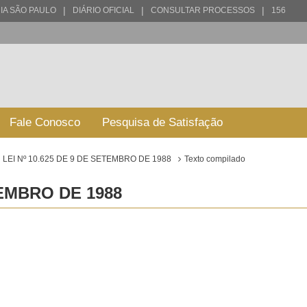
|
|
|
IA SÃO PAULO
DIÁRIO OFICIAL
CONSULTAR PROCESSOS
156
Fale Conosco
Pesquisa de Satisfação
LEI Nº 10.625 DE 9 DE SETEMBRO DE 1988
Texto compilado
TEMBRO DE 1988