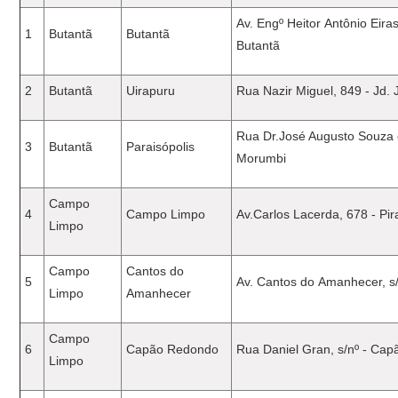
Av. Engº Heitor Antônio Eira
1
Butantã
Butantã
Butantã
2
Butantã
Uirapuru
Rua Nazir Miguel, 849 - Jd. 
Rua Dr.José Augusto Souza e 
3
Butantã
Paraisópolis
Morumbi
Campo
4
Campo Limpo
Av.Carlos Lacerda, 678 - Pir
Limpo
Campo
Cantos do
5
Av. Cantos do Amanhecer, s/
Limpo
Amanhecer
Campo
6
Capão Redondo
Rua Daniel Gran, s/nº - Ca
Limpo