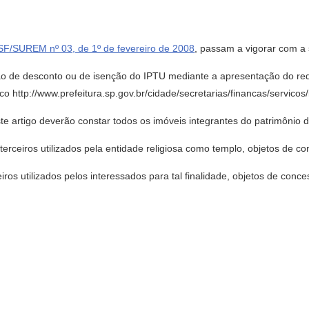
SF/SUREM nº 03, de 1º de fevereiro de 2008
, passam a vigorar com a
são de desconto ou de isenção do IPTU mediante a apresentação do req
ico http://www.prefeitura.sp.gov.br/cidade/secretarias/financas/servic
ste artigo deverão constar todos os imóveis integrantes do patrimônio 
e terceiros utilizados pela entidade religiosa como templo, objetos de
rceiros utilizados pelos interessados para tal finalidade, objetos de con