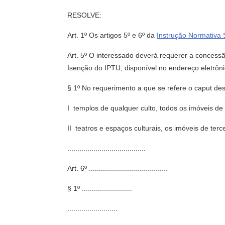
RESOLVE:
Art. 1º Os artigos 5º e 6º da
Instrução Normativa 
Art. 5º O interessado deverá requerer a conces
Isenção do IPTU, disponível no endereço eletrôn
§ 1º No requerimento a que se refere o caput de
I  templos de qualquer culto, todos os imóveis d
II  teatros e espaços culturais, os imóveis de te
.......................................
Art. 6º .......................................
§ 1º .........................
.........................