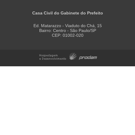
Casa Civil do Gabinete do Prefeito
Ed. Matarazzo - Viaduto do Chá, 15
Bairro: Centro - São Paulo/SP
CEP: 01002-020