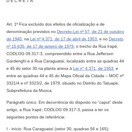
D E C R E T A:
Art. 1º Fica excluído dos efeitos de oficialização e de
denominação previstos no
Decreto-Lei nº 57, de 21 de outubro
de 1940
, na
Lei nº 4.371, de 17 de abril de 1953
, e no
Decreto
nº 15.635, de 17 de janeiro de 1979
, o trecho da Rua Irapé,
CODLOG 09.317-3, compreendido entre a Rua Jefferson
Gardenghi e a Rua Caraguataí, localizado entre as quadras 44
e 45 do setor 30 na planta anexa à
Lei n° 4.371, de 1953
, e
entre as quadras 44 e 45 do Mapa Oficial da Cidade – MOC nº
3321/4 e nº 3323/2, de 1979, situado no Distrito do Tatuapé,
Subprefeitura da Mooca.
Parágrafo único. Em decorrência do disposto no “caput” deste
artigo, a Rua Irapé, CODLOG 09.317-3, passa a ter os
seguintes pontos de referência:
I - início: Rua Caraguataí (setor 30, quadras 56 e 165);