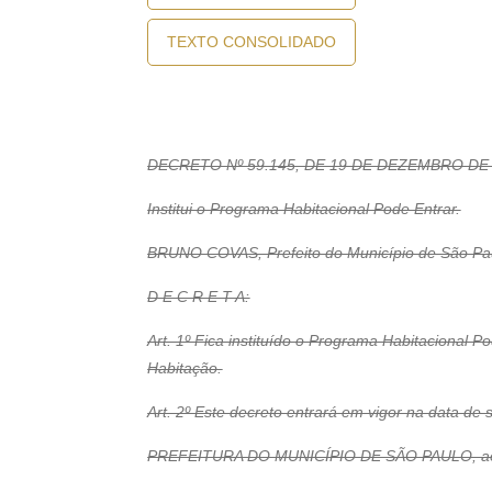
TEXTO CONSOLIDADO
DECRETO Nº 59.145, DE 19 DE DEZEMBRO DE
Institui o Programa Habitacional Pode Entrar.
BRUNO COVAS, Prefeito do Município de São Paulo
D E C R E T A:
Art. 1º Fica instituído o Programa Habitacional 
Habitação.
Art. 2º Este decreto entrará em vigor na data de 
PREFEITURA DO MUNICÍPIO DE SÃO PAULO, aos 