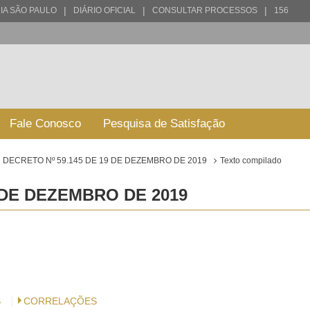
|
|
|
IA SÃO PAULO
DIÁRIO OFICIAL
CONSULTAR PROCESSOS
156
Fale Conosco
Pesquisa de Satisfação
DECRETO Nº 59.145 DE 19 DE DEZEMBRO DE 2019
Texto compilado
 DE DEZEMBRO DE 2019
S
CORRELAÇÕES