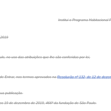
Institui o Programa Habitacional 
 2019
, no uso das atribuições que lhe são conferidas por lei,
Pode Entrar, nos termos aprovados na
Resolução nº 132, de 12 de deze
sua publicação.
19 de dezembro de 2019, 466º da fundação de São Paulo.