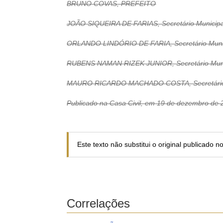
BRUNO COVAS, PREFEITO
JOÃO SIQUEIRA DE FARIAS, Secretário Municipa
ORLANDO LINDÓRIO DE FARIA, Secretário Munici
RUBENS NAMAN RIZEK JUNIOR, Secretário Munic
MAURO RICARDO MACHADO COSTA, Secretário 
Publicado na Casa Civil, em 19 de dezembro de 
Este texto não substitui o original publicado 
Correlações