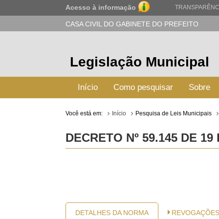
Acesso à informação
TRANSPARÊNC
CASA CIVIL DO GABINETE DO PREFEITO
Legislação Municipal
Início
Como pesquisar
Sobre
Você está em:
Início
Pesquisa de Leis Municipais
DECRETO Nº 59.145 DE 19
DETALHES DA NORMA
REVOGAÇÕE