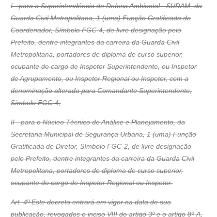
I - para a Superintendência de Defesa Ambiental - SUDAM, da
Guarda Civil Metropolitana, 1 (uma) Função Gratificada de
Coordenador, Símbolo FGC-4, de livre designação pelo
Prefeito, dentre integrantes da carreira da Guarda Civil
Metropolitana, portadores de diploma de curso superior,
ocupante do cargo de Inspetor Superintendente, ou Inspetor
de Agrupamento, ou Inspetor Regional ou Inspetor, com a
denominação alterada para Comandante Superintendente,
Símbolo FGC-4;
II - para o Núcleo Técnico de Análise e Planejamento, da
Secretaria Municipal de Segurança Urbana, 1 (uma) Função
Gratificada de Diretor, Símbolo FGC-2, de livre designação
pelo Prefeito, dentre integrantes da carreira da Guarda Civil
Metropolitana, portadores de diploma de curso superior,
ocupante do cargo de Inspetor Regional ou Inspetor.
Art. 4º Este decreto entrará em vigor na data de sua
publicação, revogados o inciso VIII do artigo 3º e o artigo 8º-A,