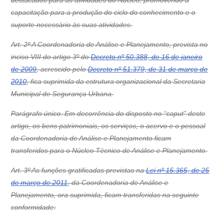
destacados para as atividades do Núcleo, promovendo a
capacitação para a produção do ciclo do conhecimento e o
suporte necessário às suas atividades.
Art. 2º A Coordenadoria de Análise e Planejamento, prevista no
inciso VIII do artigo 3º do
Decreto nº 50.388, de 16 de janeiro
de 2009
, acrescido pelo
Decreto nº 51.379, de 31 de março de
2010
, fica suprimida da estrutura organizacional da Secretaria
Municipal de Segurança Urbana.
Parágrafo único. Em decorrência do disposto no “caput” deste
artigo, os bens patrimoniais, os serviços, o acervo e o pessoal
da Coordenadoria de Análise e Planejamento ficam
transferidos para o Núcleo Técnico de Análise e Planejamento.
Art. 3º As funções gratificadas previstas na
Lei nº 15.365, de 25
de março de 2011
, da Coordenadoria de Análise e
Planejamento, ora suprimida, ficam transferidas na seguinte
conformidade: