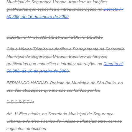
Municipal de Segurança Urbana, transfere as funções
gratificadas que especifica e introduz alterações no
Decreto nº
50.388, de 16 de janeiro de 2009
.
DECRETO Nº 56.321, DE 10 DE AGOSTO DE 2015
Cria o Núcleo Técnico de Análise e Planejamento na Secretaria
Municipal de Segurança Urbana, transfere as funções
gratificadas que especifica e introduz alterações no
Decreto nº
50.388, de 16 de janeiro de 2009
.
FERNANDO HADDAD, Prefeito do Município de São Paulo, no
uso das atribuições que lhe são conferidas por lei,
D E C R E T A:
Art. 1º Fica criado, na Secretaria Municipal de Segurança
Urbana, o Núcleo Técnico de Análise e Planejamento, com as
seguintes atribuições: