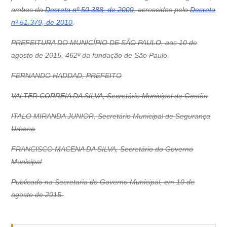
ambos do
Decreto nº 50.388, de 2009
, acrescidos pelo
Decreto
nº 51.379, de 2010
.
PREFEITURA DO MUNICÍPIO DE SÃO PAULO, aos 10 de
agosto de 2015, 462º da fundação de São Paulo.
FERNANDO HADDAD, PREFEITO
VALTER CORREIA DA SILVA, Secretário Municipal de Gestão
ITALO MIRANDA JUNIOR, Secretário Municipal de Segurança
Urbana
FRANCISCO MACENA DA SILVA, Secretário do Governo
Municipal
Publicado na Secretaria do Governo Municipal, em 10 de
agosto de 2015.