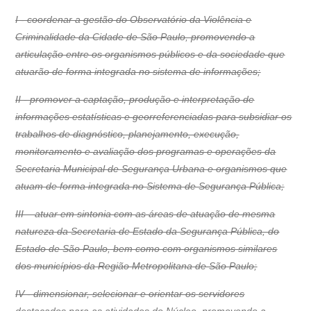
I - coordenar a gestão do Observatório da Violência e
Criminalidade da Cidade de São Paulo, promovendo a
articulação entre os organismos públicos e da sociedade que
atuarão de forma integrada no sistema de informações;
II - promover a captação, produção e interpretação de
informações estatísticas e georreferenciadas para subsidiar os
trabalhos de diagnóstico, planejamento, execução,
monitoramento e avaliação dos programas e operações da
Secretaria Municipal de Segurança Urbana e organismos que
atuam de forma integrada no Sistema de Segurança Pública;
III – atuar em sintonia com as áreas de atuação de mesma
natureza da Secretaria de Estado da Segurança Pública, do
Estado de São Paulo, bem como com organismos similares
dos municípios da Região Metropolitana de São Paulo;
IV - dimensionar, selecionar e orientar os servidores