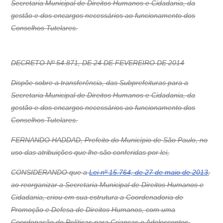
Secretaria Municipal de Direitos Humanos e Cidadania, da
gestão e dos encargos necessários ao funcionamento dos
Conselhos Tutelares.
DECRETO Nº 54.871, DE 24 DE FEVEREIRO DE 2014
Dispõe sobre a transferência, das Subprefeituras para a
Secretaria Municipal de Direitos Humanos e Cidadania, da
gestão e dos encargos necessários ao funcionamento dos
Conselhos Tutelares.
FERNANDO HADDAD, Prefeito do Município de São Paulo, no
uso das atribuições que lhe são conferidas por lei,
CONSIDERANDO que a
Lei nº 15.764, de 27 de maio de 2013
,
ao reorganizar a Secretaria Municipal de Direitos Humanos e
Cidadania, criou em sua estrutura a Coordenadoria de
Promoção e Defesa de Direitos Humanos, com uma
Coordenação de Políticas para Crianças e Adolescentes,