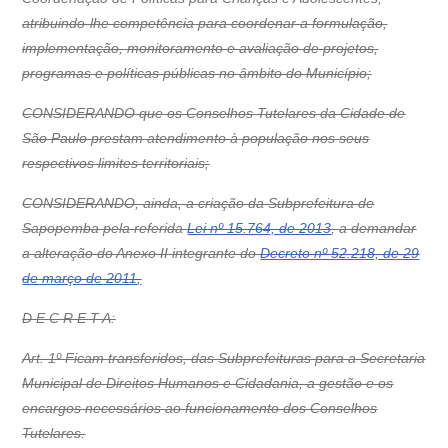
atribuindo-lhe competência para coordenar a formulação,
implementação, monitoramento e avaliação de projetos,
programas e políticas públicas no âmbito do Município;
CONSIDERANDO que os Conselhos Tutelares da Cidade de
São Paulo prestam atendimento à população nos seus
respectivos limites territoriais;
CONSIDERANDO, ainda, a criação da Subprefeitura de
Sapopemba pela referida
Lei nº 15.764, de 2013
, a demandar
a alteração do Anexo II integrante do
Decreto nº 52.218, de 29
de março de 2011
,
D E C R E T A:
Art. 1º Ficam transferidos, das Subprefeituras para a Secretaria
Municipal de Direitos Humanos e Cidadania, a gestão e os
encargos necessários ao funcionamento dos Conselhos
Tutelares.