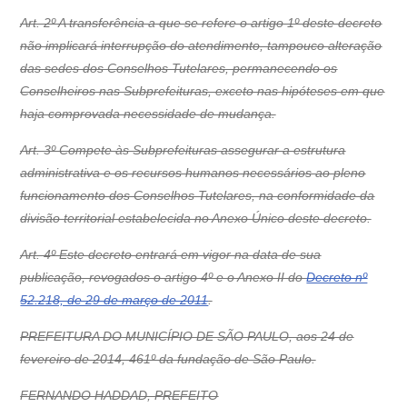
Art. 2º A transferência a que se refere o artigo 1º deste decreto
não implicará interrupção do atendimento, tampouco alteração
das sedes dos Conselhos Tutelares, permanecendo os
Conselheiros nas Subprefeituras, exceto nas hipóteses em que
haja comprovada necessidade de mudança.
Art. 3º Compete às Subprefeituras assegurar a estrutura
administrativa e os recursos humanos necessários ao pleno
funcionamento dos Conselhos Tutelares, na conformidade da
divisão territorial estabelecida no Anexo Único deste decreto.
Art. 4º Este decreto entrará em vigor na data de sua
publicação, revogados o artigo 4º e o Anexo II do
Decreto nº
52.218, de 29 de março de 2011
.
PREFEITURA DO MUNICÍPIO DE SÃO PAULO, aos 24 de
fevereiro de 2014, 461º da fundação de São Paulo.
FERNANDO HADDAD, PREFEITO