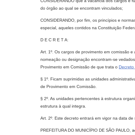
CONSIDERANDO que a vacância dos cargos e funç
do órgão ao qual se encontram vinculados;
CONSIDERANDO, por fim, os princípios e normas q
especial, aqueles contidos na Constituição Feder
D E C R E T A:
Art. 1º. Os cargos de provimento em comissão e 
nomeação ou designação encontram-se vedados
Provimento em Comissão de que trata o
Decreto
§ 1º. Ficam suprimidas as unidades administrati
de Provimento em Comissão.
§ 2º. As unidades pertencentes à estrutura organ
estrutura à qual integra.
Art. 2º. Este decreto entrará em vigor na data de
PREFEITURA DO MUNICÍPIO DE SÃO PAULO, aos 4