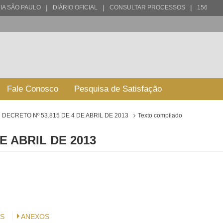
|
|
|
IA SÃO PAULO
DIÁRIO OFICIAL
CONSULTAR PROCESSOS
156
Fale Conosco
Pesquisa de Satisfação
DECRETO Nº 53.815 DE 4 DE ABRIL DE 2013
Texto compilado
E ABRIL DE 2013
S
ANEXOS