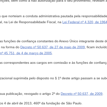
ões, bem como a não autorização para o seu provimento, revelam a 
ue norteiam a conduta administrativa pautada pela responsabilidade 
al, na Lei de Responsabilidade Fiscal, na
Lei Federal nº 4.320, de 196
as funções de confiança constantes do Anexo Único integrante deste 
 na forma do
Decreto nº 50.637, de 27 de maio de 2009
, ficam incluí
 nº 45.751, de 4 de março de 2005
.
vas correspondentes aos cargos em comissão e às funções de confianç
izacional suprimida pelo disposto no § 1º deste artigo passam a se su
 sua publicação, revogado o artigo 2º do
Decreto nº 50.637, de 2009
.
 de abril de 2013, 460º da fundação de São Paulo.