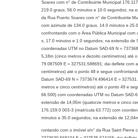
Soares com n° de Contribuinte Municipal 176.
219.0 graus, 56.0 minutos e 10.0 segundos; na e
da Rua Puerto Soares com n° de Contribuinte M
com azimute de 134.0 graus, 14.0 minutos e 25.0
confrontando com o Área Pública Municipal com
s, 17.0 minutos e 1.0 segundos; na extensão de 
coordenadas UTM no Datum SAD-69 N = 7373683.8
5,18m (cinco metros e dezoito centímetros) at
79.087509 E = 327531.588691; dai deflete com a
centímetros) até o ponto 48 e segue confrontan
Datum SAD-69 N = 7373674.496414 E = 327531.73
metros e cinco centímetros) até o ponto 49 e se
66.500) com coordenadas UTM no Datum SAD-69 N
extensão de 14,05m (quatorze metros e cinco cen
176.159.0 003-3 (matrícula 63.772) com coorde
minutos e 35.0 segundos; na extensão de 12,04m
rontando com o imóvel s/n° da Rua Saint Pierre
7373630.568104 E = 327535.674155; dai deflete 