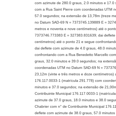
com azimute de 280.0 graus, 2.0 minutos e 17.0 
com a Rua Saint Pierre com coordenadas UTM no
57.0 segundos; na extensão de 13,78m (treze me
no Datum SAD-69 N = 7373745.139889 E = 327403
metros e noventa e nove centímetros) até o po
7373746.773383 E = 327383.831639; dai deflete 
centímetros) até o ponto 21 e segue confront
dai deflete com azimute de 4.0 graus, 48.0 minu
confrontando com a Rua Benedetto Marcello co
graus, 32.0 minutos e 39.0 segundos; na extens
coordenadas UTM no Datum SAD-69 N = 7373767.2
23,12m (vinte e três metros e doze centímetros)
176.117.0033-1 (matrícula 291.778) com coorde
minutos e 37.0 segundos; na extensão de 21,00m
Contribuinte Municipal 176.117.0033-1 (matríc
azimute de 37.0 graus, 18.0 minutos e 38.0 seg
Chabrier com n° de Contribuinte Municipal 176
deflete com azimute de 38.0 graus, 57.0 minutos