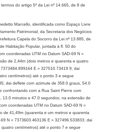
 termos do artigo 5º da Lei nº 14.665, de 8 de
nedetto Marcello, identificada como Espaço Livre
rtamento Patrimonial, da Secretaria dos Negócios
refeitura Capela do Socorro da Lei nº 13.885, de
e Habitação Popular, juntada à fl. 50 do
rre com coordenadas UTM no Datum SAD-69 N =
são de 2,44m (dois metros e quarenta e quatro
= 7373484.899164 E = 327510.73419 9; dai
tro centímetros) até o ponto 3 e segue
 dai deflete com azimute de 358.0 graus, 54.0
ue confrontando com a Rua Saint Pierre com
 13.0 minutos e 47.0 segundos; na extensão de
erre com coordenadas UTM no Datum SAD-69 N =
ão de 41,49m (quarenta e um metros e quarenta
D-69 N = 7373603.463136 E = 327496.533833; dai
 quatro centímetros) até o ponto 7 e segue