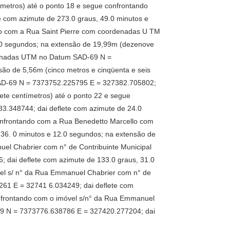
ímetros) até o ponto 18 e segue confrontando
com azimute de 273.0 graus, 49.0 minutos e
ndo com a Rua Saint Pierre com coordenadas U TM
.0 segundos; na extensão de 19,99m (dezenove
rdenadas UTM no Datum SAD-69 N =
ão de 5,56m (cinco metros e cinqüenta e seis
SAD-69 N = 7373752.225795 E = 327382.705802;
ete centímetros) até o ponto 22 e segue
.348744; dai deflete com azimute de 24.0
confrontando com a Rua Benedetto Marcello com
6. 0 minutos e 12.0 segundos; na extensão de
uel Chabrier com n° de Contribuinte Municipal
dai deflete com azimute de 133.0 graus, 31.0
vel s/ n° da Rua Emmanuel Chabrier com n° de
61 E = 32741 6.034249; dai deflete com
onfrontando com o imóvel s/n° da Rua Emmanuel
69 N = 7373776.638786 E = 327420.277204; dai