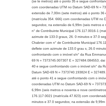
(se te metros) até o ponto 35 e segue confronta
com coordenadas UTM no Datum SAD-69 N = 73737
extensão de 7,00m (sete metros) até o ponto 36
(matrícula 354. 666) com coordenadas UTM no D
segundos; na extensão de 6,99m (seis metros e 
n° de Contribuinte Municipal 176.117.0016-1 (
azimute de 133.0 graus, 26. 0 minutos e 37.0 s
Chabrier com n° de Contribuinte Municipal 176
deflete com azimute de 133.0 grau s, 26.0 minut
confrontando com o imóvel s/n° da Rua Emmanue
69 N = 7373745.007307 E = 327484.084553; dai d
40 e segue confrontando com o imóvel s/n° da 
Datum SAD-69 N = 7373740.193824 E = 327489.16
até o ponto 41 e segue confrontando com o imóv
coordenadas UTM no Datum SAD-69 N = 7373735.3
6,99m (seis metros e noventa e nove centímetro
176.117.0021 (matrícula 47.823) com coordenad
minutos e 37.0 segundos; na extensão de 9,99m 