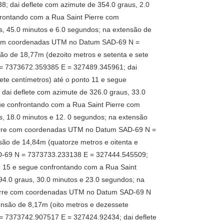
 dai deflete com azimute de 354.0 graus, 2.0
frontando com a Rua Saint Pierre com
 45.0 minutos e 6.0 segundos; na extensão de
e com coordenadas UTM no Datum SAD-69 N =
ão de 18,77m (dezoito metros e setenta e sete
 = 7373672.359385 E = 327489.345961; dai
ete centímetros) até o ponto 11 e segue
ai deflete com azimute de 326.0 graus, 33.0
gue confrontando com a Rua Saint Pierre com
 18.0 minutos e 12. 0 segundos; na extensão
Pierre com coordenadas UTM no Datum SAD-69 N =
são de 14,84m (quatorze metros e oitenta e
AD-69 N = 7373733.233138 E = 327444.545509;
to 15 e segue confrontando com a Rua Saint
.0 graus, 30.0 minutos e 23.0 segundos; na
 Pierre com coordenadas UTM no Datum SAD-69 N
ensão de 8,17m (oito metros e dezessete
= 7373742.907517 E = 327424.92434; dai deflete