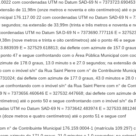
117.0022 com coordenadas UTM no Datum SAD-69 N = 7373723.690453 E
xtensão de 11,98m (onze metros e noventa e oito centímetros) até o 
unicipal 176.117.00 22 com coordenadas UTM no Datum SAD-69 N = 7
 segundos; na extensão de 33,99m (trinta e três metros e noventa e n
 coordenadas UTM no Datum SA D-69 N = 7373690.777116 E = 327523.
9,38m (nove metros e trinta e oito centímetros) até o ponto 46 e segu
83939 E = 327529.618813; dai deflete com azimute de 157.0 graus,
é o ponto 47 e segue confrontando com o Área Pública Municipal com
zimute de 178.0 graus, 13.0 minuto s e 27.0 segundos; na extensão d
do com o imóvel s/n° da Rua Saint Pierre com n° de Contribuinte Mun
1024; dai deflete com azimute de 177.0 graus, 43.0 minutos e 28.0 
gue confrontando com o imóvel s/n° da Rua Saint Pierre com n° de Cont
 = 7373656.460646 E = 327532.447668; dai deflete com azimute de 
tímetros) até o ponto 50 e segue confrontando com o imóvel s/n° da R
nadas UTM no Datum SAD-69 N = 7373642.483974 E = 327533.881246; 
 (doze metros e quatro centímetros) até o ponto 51 e segue conf
 com n° de Contribuinte Municipal 176.159.0004-1 (matrícula 109.2
com azimute de 171.0 graus, 21.0 minutos e 1.0 segundos; na extens