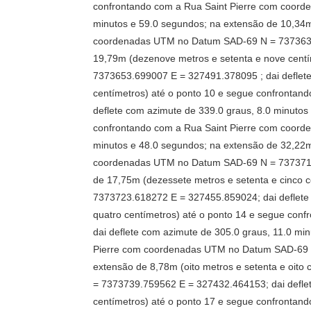
confrontando com a Rua Saint Pierre com coord
minutos e 59.0 segundos; na extensão de 10,34m 
coordenadas UTM no Datum SAD-69 N = 7373633.9
19,79m (dezenove metros e setenta e nove cent
7373653.699007 E = 327491.378095 ; dai deflete
centímetros) até o ponto 10 e segue confronta
deflete com azimute de 339.0 graus, 8.0 minutos
confrontando com a Rua Saint Pierre com coord
minutos e 48.0 segundos; na extensão de 32,22m 
coordenadas UTM no Datum SAD-69 N = 7373710.1
de 17,75m (dezessete metros e setenta e cinco
7373723.618272 E = 327455.859024; dai deflete 
quatro centímetros) até o ponto 14 e segue co
dai deflete com azimute de 305.0 graus, 11.0 mi
Pierre com coordenadas UTM no Datum SAD-69 N 
extensão de 8,78m (oito metros e setenta e oit
= 7373739.759562 E = 327432.464153; dai deflet
centímetros) até o ponto 17 e segue confronta