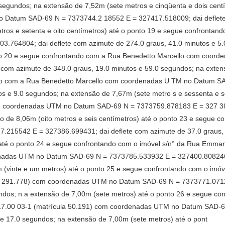
segundos; na extensão de 7,52m (sete metros e cinqüenta e dois cent
 Datum SAD-69 N = 7373744.2 18552 E = 327417.518009; dai deflete 
tros e setenta e oito centímetros) até o ponto 19 e segue confronta
.764804; dai deflete com azimute de 274.0 graus, 41.0 minutos e 5
nto 20 e segue confrontando com a Rua Benedetto Marcello com coo
com azimute de 348.0 graus, 19.0 minutos e 59.0 segundos; na extens
ando com a Rua Benedetto Marcello com coordenadas U TM no Datum 
tos e 9.0 segundos; na extensão de 7,67m (sete metro s e sessenta e s
m coordenadas UTM no Datum SAD-69 N = 7373759.878183 E = 327 383
ão de 8,06m (oito metros e seis centímetros) até o ponto 23 e segue 
15542 E = 327386.699431; dai deflete com azimute de 37.0 graus, 3
 até o ponto 24 e segue confrontando com o imóvel s/n° da Rua Emman
nadas UTM no Datum SAD-69 N = 7373785.533932 E = 327400.808246; 
 (vinte e um metros) até o ponto 25 e segue confrontando com o imó
ula 291.778) com coordenadas UTM no Datum SAD-69 N = 7373771.0712
undos; n a extensão de 7,00m (sete metros) até o ponto 26 e segue c
.117.00 03-1 (matrícula 50.191) com coordenadas UTM no Datum SAD-
 e 17.0 segundos; na extensão de 7,00m (sete metros) até o pont