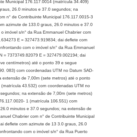
te Municipal 176.117.0014 (matrícula 34.409)
aus, 26.0 minutos e 37.0 segundos; na
om n° de Contribuinte Municipal 176.117.0015-3
m azimute de 133.0 graus, 26.0 minutos e 37.0
m o imóvel s/n° da Rua Emmanuel Chabrier com
.634273 E = 327473.919834; dai deflete com
confrontando com o imóvel s/n° da Rua Emmanuel
 N = 7373749.82079 E = 327479.002194; dai
ve centímetros) até o ponto 39 e segue
la 90. 083) com coordenadas UTM no Datum SAD-
 extensão de 7,00m (sete metros) até o ponto
9 (matrícula 43.532) com coordenadas UTM no
 segundos; na extensão de 7,00m (sete metros)
76.117.0020- 1 (matrícula 106.551) com
26.0 minutos e 37.0 segundos; na extensão de
anuel Chabrier com n° de Contribuinte Municipal
 deflete com azimute de 13 3.0 graus, 26.0
onfrontando com o imóvel s/n° da Rua Puerto