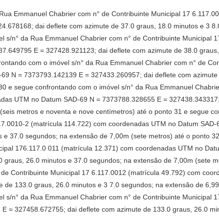
a Rua Emmanuel Chabrier com n° de Contribuinte Municipal 17 6.117.
678168; dai deflete com azimute de 37.0 graus, 18.0 minutos e 3 8.
el s/n° da Rua Emmanuel Chabrier com n° de Contribuinte Municipal 1
649795 E = 327428.921123; dai deflete com azimute de 38.0 graus, 
frontando com o imóvel s/n° da Rua Emmanuel Chabrier com n° de Cont
 N = 7373793.142139 E = 327433.260957; dai deflete com azimute d
 30 e segue confrontando com o imóvel s/n° da Rua Emmanuel Chabrier
adas UTM no Datum SAD-69 N = 7373788.328655 E = 327438.343317; da
(seis metros e noventa e nove centímetros) até o ponto 31 e segue 
.117.0010-2 (matrícula 114.722) com coordenadas UTM no Datum SAD-
s e 37.0 segundos; na extensão de 7,00m (sete metros) até o ponto 3
icipal 176.117.0 011 (matrícula 12.371) com coordenadas UTM no Da
0 graus, 26.0 minutos e 37.0 segundos; na extensão de 7,00m (sete m
 de Contribuinte Municipal 17 6.117.0012 (matrícula 49.792) com c
 de 133.0 graus, 26.0 minutos e 3 7.0 segundos; na extensão de 6,99
el s/n° da Rua Emmanuel Chabrier com n° de Contribuinte Municipal 
= 327458.672755; dai deflete com azimute de 133.0 graus, 26.0 mi