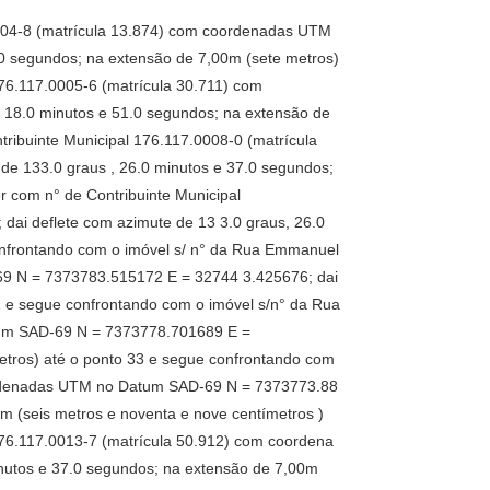
0004-8 (matrícula 13.874) com coordenadas UTM
0 segundos; na extensão de 7,00m (sete metros)
76.117.0005-6 (matrícula 30.711) com
18.0 minutos e 51.0 segundos; na extensão de
ribuinte Municipal 176.117.0008-0 (matrícula
e 133.0 graus , 26.0 minutos e 37.0 segundos;
 com n° de Contribuinte Municipal
i deflete com azimute de 13 3.0 graus, 26.0
confrontando com o imóvel s/ n° da Rua Emmanuel
69 N = 7373783.515172 E = 32744 3.425676; dai
2 e segue confrontando com o imóvel s/n° da Rua
tum SAD-69 N = 7373778.701689 E =
etros) até o ponto 33 e segue confrontando com
oordenadas UTM no Datum SAD-69 N = 7373773.88
m (seis metros e noventa e nove centímetros )
176.117.0013-7 (matrícula 50.912) com coordena
nutos e 37.0 segundos; na extensão de 7,00m