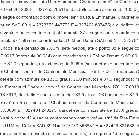
ndo com o imóvel s/n° da Rua Emmanuel Chabrier com n° de Contribuin
64.261239 E = 327463.755115; dai deflete com azimute de 133.0 gr
 e segue confrontando com o imóvel s/n° da Rua Emmanuel Chabrier c
atum SAD-69 N = 7373759.447756 E = 327468.837475; d ai deflete co
noventa e nove centímetros) até o ponto 37 e segue confrontando co
matrícula 97.158) com coordenadas UTM no Datum SAD-69 N = 7373754
egundos; na extensão de 7,00m (sete metros) até o ponto 38 e segue 
.117.0017 (matrícula 90.084) com coordenadas UTM no Datum S AD-69
os e 37.0 segundos; na extensão de 6,99m (seis metros e noventa e no
l Chabrier com n° de Contribuinte Municipal 176.117.0018 (matrícu
eflete com azimute de 133.0 graus, 26.0 minutos e 37.0 segundos; na
Rua Emmanuel Chabrier com n° de Contribuinte Municipal 176.117.001
 6913; dai deflete com azimute de 133.0 graus, 26.0 minutos e 37.0
el s/n° da Rua Emmanuel Chabrier com n° de Contribuinte Municipal 1
8034 E = 327494.249273; dai deflete com azimute de 133.0 graus, 
s) até o ponto 42 e segue confrontando com o imóvel s/n° da Rua Emm
as UTM no Datum SAD-69 N = 7373730.566857 E = 327499.331632; dai
(nove metros e noventa e nove centímetros) até o ponto 43 e segue c