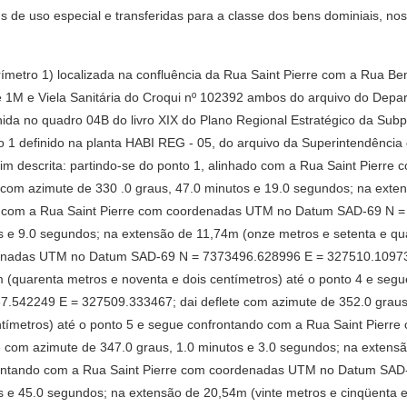
s de uso especial e transferidas para a classe dos bens dominiais, nos
ímetro 1) localizada na confluência da Rua Saint Pierre com a Rua Be
e 1M e Viela Sanitária do Croqui nº 102392 ambos do arquivo do Depa
inida no quadro 04B do livro XIX do Plano Regional Estratégico da Subp
 1 definido na planta HABI REG - 05, do arquivo da Superintendência d
ssim descrita: partindo-se do ponto 1, alinhado com a Rua Saint Pie
com azimute de 330 .0 graus, 47.0 minutos e 19.0 segundos; na exten
do com a Rua Saint Pierre com coordenadas UTM no Datum SAD-69 N 
s e 9.0 segundos; na extensão de 11,74m (onze metros e setenta e qua
enadas UTM no Datum SAD-69 N = 7373496.628996 E = 327510.109735;
 (quarenta metros e noventa e dois centímetros) até o ponto 4 e seg
42249 E = 327509.333467; dai deflete com azimute de 352.0 graus,
centímetros) até o ponto 5 e segue confrontando com a Rua Saint Pi
 com azimute de 347.0 graus, 1.0 minutos e 3.0 segundos; na extens
frontando com a Rua Saint Pierre com coordenadas UTM no Datum SA
s e 45.0 segundos; na extensão de 20,54m (vinte metros e cinqüenta e