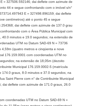
 = 327506.592146; dai deflete com azimute de
ponto 44 e segue confrontando com o imóvel s/n°
373714.497943 E = 327498.896159; dai deflete
ove centímetros) até o ponto 45 e segue
254368; dai deflete com azimute de 137.0 grau
e confrontando com o Área Pública Municipal com
 40.0 minutos e 19.0 segundos; na extensão de
 coordenadas UTM no Datum SAD-69 N = 73736
e 4,59m (quatro metros e cinqüenta e nove
icipal 176.159.0001 com coordenadas UTM no
segundos; na extensão de 18,05m (dezoito
ribuinte Municipal 176.159.0002-5 (matrícula
174.0 graus, 8.0 minutos e 37.0 segundos; na
ua Saint Pierre com n° de Contribuinte Municipal
dai deflete com azimute de 171.0 graus, 26.0
97) com coordenadas UTM no Datum SAD-69 N =
ão de 11,05m (onze metros e cinco centímetros)