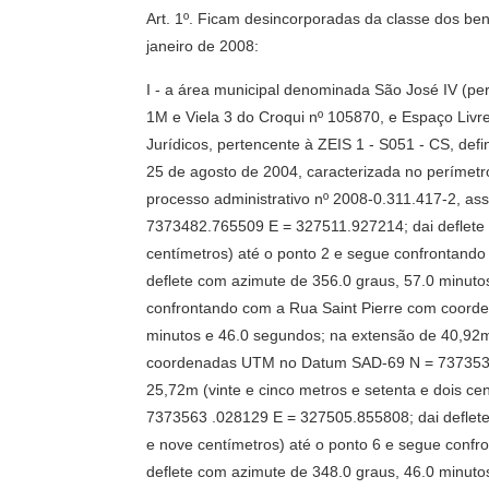
Art. 1º. Ficam desincorporadas da classe dos ben
janeiro de 2008:
I - a área municipal denominada São José IV (per
1M e Viela 3 do Croqui nº 105870, e Espaço Livr
Jurídicos, pertencente à ZEIS 1 - S051 - CS, def
25 de agosto de 2004, caracterizada no perímetro
processo administrativo nº 2008-0.311.417-2, a
7373482.765509 E = 327511.927214; dai deflete 
centímetros) até o ponto 2 e segue confrontan
deflete com azimute de 356.0 graus, 57.0 minuto
confrontando com a Rua Saint Pierre com coord
minutos e 46.0 segundos; na extensão de 40,92m
coordenadas UTM no Datum SAD-69 N = 7373537.5
25,72m (vinte e cinco metros e setenta e dois 
7373563 .028129 E = 327505.855808; dai deflete
e nove centímetros) até o ponto 6 e segue con
deflete com azimute de 348.0 graus, 46.0 minuto