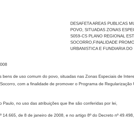
DESAFETA AREAS PUBLICAS M
POVO, SITUADAS ZONAS ESPECI
S059-CS PLANO REGIONAL ES
SOCORRO,FINALIDADE PROM
URBANISTICA E FUNDIARIA DO
2008
os bens de uso comum do povo, situadas nas Zonas Especiais de Inter
 Socorro, com a finalidade de promover o Programa de Regularização 
aulo, no uso das atribuições que lhe são conferidas por lei,
14.665, de 8 de janeiro de 2008, e no artigo 8º do Decreto nº 49.498