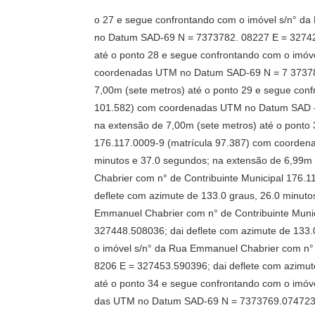
o 27 e segue confrontando com o imóvel s/n° d
no Datum SAD-69 N = 7373782. 08227 E = 327424.
até o ponto 28 e segue confrontando com o imóv
coordenadas UTM no Datum SAD-69 N = 7 373787.
7,00m (sete metros) até o ponto 29 e segue con
101.582) com coordenadas UTM no Datum SAD -69
na extensão de 7,00m (sete metros) até o ponto
176.117.0009-9 (matrícula 97.387) com coorden
minutos e 37.0 segundos; na extensão de 6,99m 
Chabrier com n° de Contribuinte Municipal 176
deflete com azimute de 133.0 graus, 26.0 minuto
Emmanuel Chabrier com n° de Contribuinte Mun
327448.508036; dai deflete com azimute de 133.
o imóvel s/n° da Rua Emmanuel Chabrier com n°
8206 E = 327453.590396; dai deflete com azimute
até o ponto 34 e segue confrontando com o imóv
das UTM no Datum SAD-69 N = 7373769.074723 E 