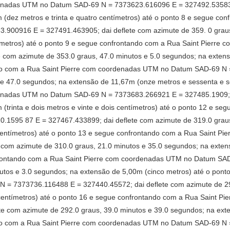
enadas UTM no Datum SAD-69 N = 7373623.616096 E = 327492.535838;
(dez metros e trinta e quatro centímetros) até o ponto 8 e segue con
00916 E = 327491.463905; dai deflete com azimute de 359. 0 graus,
ímetros) até o ponto 9 e segue confrontando com a Rua Saint Pierr
 com azimute de 353.0 graus, 47.0 minutos e 5.0 segundos; na extens
ndo com a Rua Saint Pierre com coordenadas UTM no Datum SAD-69 N
 e 47.0 segundos; na extensão de 11,67m (onze metros e sessenta e s
enadas UTM no Datum SAD-69 N = 7373683.266921 E = 327485.1909; d
(trinta e dois metros e vinte e dois centímetros) até o ponto 12 e se
595 87 E = 327467.433899; dai deflete com azimute de 319.0 graus,
 centímetros) até o ponto 13 e segue confrontando com a Rua Saint 
com azimute de 310.0 graus, 21.0 minutos e 35.0 segundos; na exten
nfrontando com a Rua Saint Pierre com coordenadas UTM no Datum S
nutos e 3.0 segundos; na extensão de 5,00m (cinco metros) até o pon
= 7373736.116488 E = 327440.45572; dai deflete com azimute de 294
o centímetros) até o ponto 16 e segue confrontando com a Rua Saint
e com azimute de 292.0 graus, 39.0 minutos e 39.0 segundos; na ext
ndo com a Rua Saint Pierre com coordenadas UTM no Datum SAD-69 N 