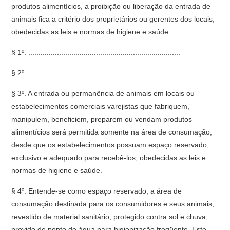
produtos alimentícios, a proibição ou liberação da entrada de
animais fica a critério dos proprietários ou gerentes dos locais,
obedecidas as leis e normas de higiene e saúde.
§ 1º. ..........................................................................
§ 2º. ..........................................................................
§ 3º. A entrada ou permanência de animais em locais ou
estabelecimentos comerciais varejistas que fabriquem,
manipulem, beneficiem, preparem ou vendam produtos
alimentícios será permitida somente na área de consumação,
desde que os estabelecimentos possuam espaço reservado,
exclusivo e adequado para recebê-los, obedecidas as leis e
normas de higiene e saúde.
§ 4º. Entende-se como espaço reservado, a área de
consumação destinada para os consumidores e seus animais,
revestido de material sanitário, protegido contra sol e chuva,
provido de ponto de água para higienização freqüente. Este