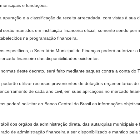
 municipais e fundações.
a apuração e a classificação da receita arrecadada, com vistas à sua d
al serão mantidos em instituição financeira oficial, somente sendo p
tabelecidos na programação financeira.
ns específicos, o Secretário Municipal de Finanças poderá autorizar o
mercado financeiro das disponibilidades existentes.
normas deste decreto, será feito mediante saques contra a conta do T
o poderão utilizar recursos provenientes de dotações orçamentárias do 
ncerramento de cada ano civil, em suas aplicações no mercado financ
as poderá solicitar ao Banco Central do Brasil as informações objetiva
ontábil dos órgãos da administração direta, das autarquias municipais 
grado de administração financeira a ser disponibilizado e mantido pela