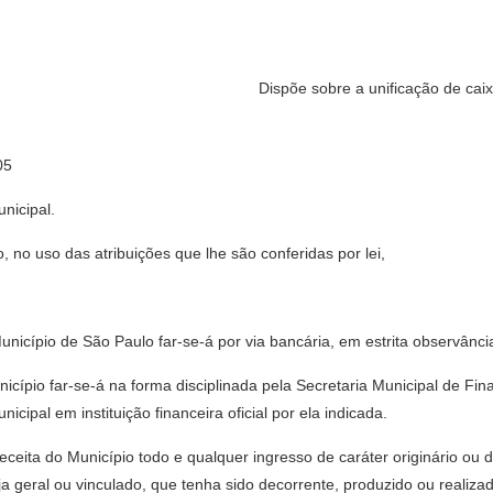
Dispõe sobre a unificação de cai
05
nicipal.
no uso das atribuições que lhe são conferidas por lei,
Município de São Paulo far-se-á por via bancária, em estrita observânci
unicípio far-se-á na forma disciplinada pela Secretaria Municipal de F
cipal em instituição financeira oficial por ela indicada.
receita do Município todo e qualquer ingresso de caráter originário ou d
a geral ou vinculado, que tenha sido decorrente, produzido ou realiza