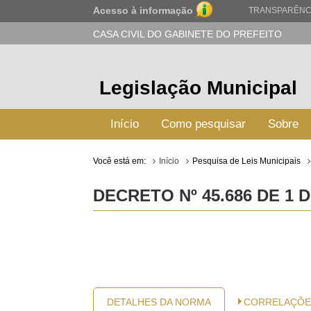
Acesso à informação
TRANSPARÊNC
CASA CIVIL DO GABINETE DO PREFEITO
Legislação Municipal
Início
Como pesquisar
Sobre
Você está em:
Início
Pesquisa de Leis Municipais
DECRETO Nº 45.686 DE 1 
DETALHES DA NORMA
CORRELAÇÕE