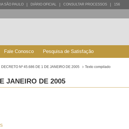
|
|
|
IA SÃO PAULO
DIÁRIO OFICIAL
CONSULTAR PROCESSOS
156
Fale Conosco
Pesquisa de Satisfação
DECRETO Nº 45.686 DE 1 DE JANEIRO DE 2005
Texto compilado
DE JANEIRO DE 2005
S