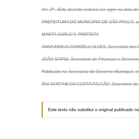
Art. 2º - Este decreto entrará em vigor na data d
PREFEITURA DO MUNICÍPIO DE SÃO PAULO, aos 1
MARTA SUPLICY, PREFEITA
ANNA EMILIA CORDELLI ALVES, Secretária dos N
JOÃO SAYAD, Secretário de Finanças e Desenvo
Publicado na Secretaria do Governo Municipal, 
RUI GOETHE DA COSTA FALCÃO, Secretário do 
Este texto não substitui o original publicado 