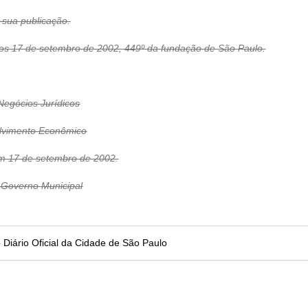
e sua publicação.
7 de setembro de 2002, 449º da fundação de São Paulo.
egócios Jurídicos
lvimento Econômico
em 17 de setembro de 2002.
Governo Municipal
no Diário Oficial da Cidade de São Paulo