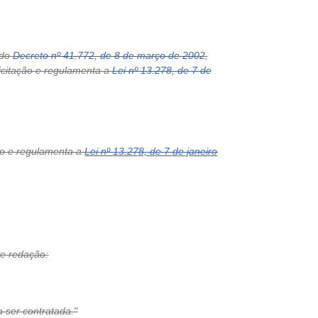
 do
Decreto nº 41.772, de 8 de março de 2002
,
icitação e regulamenta a
Lei nº 13.278, de 7 de
ção e regulamenta a
Lei nº 13.278, de 7 de janeiro
te redação:
 ser contratada."