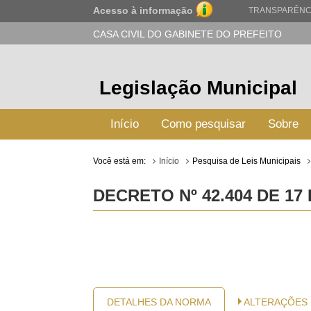
Acesso à informação
TRANSPARÊNC
CASA CIVIL DO GABINETE DO PREFEITO
Legislação Municipal
Início
Como pesquisar
Sobre
Você está em:
Início
Pesquisa de Leis Municipais
DECRETO Nº 42.404 DE 17
DETALHES DA NORMA
ALTERAÇÕES