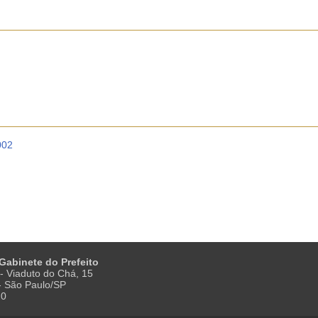
002
 Gabinete do Prefeito
- Viaduto do Chá, 15
 - São Paulo/SP
20