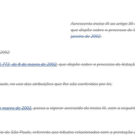
Acrescenta inciso III ao artigo 39
que dispõe sobre o processo de l
janeiro de 2002
.
 2002
1.772, de 8 de março de 2002
, que dispõe sobre o processo de licita
lo, no uso das atribuições que lhe são conferidas por lei,
de março de 2002
, passa a vigorar acrescido do inciso III, com a seguin
io de São Paulo, referente aos tributos relacionados com a prestação a