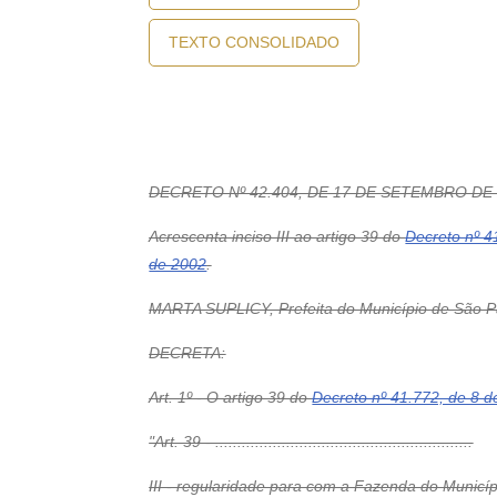
TEXTO CONSOLIDADO
DECRETO Nº 42.404, DE 17 DE SETEMBRO DE
Acrescenta inciso III ao artigo 39 do
Decreto nº 4
de 2002
.
MARTA SUPLICY, Prefeita do Município de São Pau
DECRETA:
Art. 1º - O artigo 39 do
Decreto nº 41.772, de 8 
"Art. 39 - ..........................................................
III - regularidade para com a Fazenda do Municíp