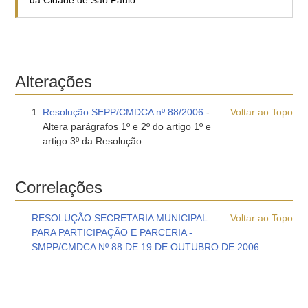
da Cidade de São Paulo
Alterações
Resolução SEPP/CMDCA nº 88/2006
-
Voltar ao Topo
Altera parágrafos 1º e 2º do artigo 1º e
artigo 3º da Resolução.
Correlações
RESOLUÇÃO SECRETARIA MUNICIPAL
Voltar ao Topo
PARA PARTICIPAÇÃO E PARCERIA -
SMPP/CMDCA Nº 88 DE 19 DE OUTUBRO DE 2006