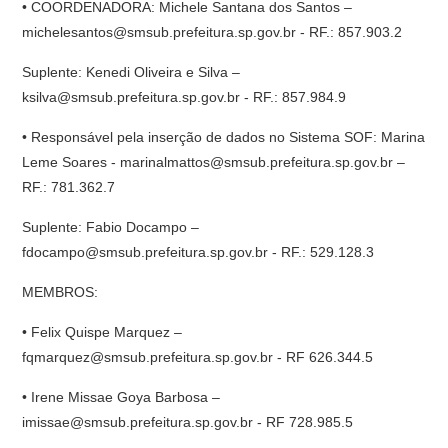
• COORDENADORA: Michele Santana dos Santos –
michelesantos@smsub.prefeitura.sp.gov.br - RF.: 857.903.2
Suplente: Kenedi Oliveira e Silva –
ksilva@smsub.prefeitura.sp.gov.br - RF.: 857.984.9
• Responsável pela inserção de dados no Sistema SOF: Marina
Leme Soares - marinalmattos@smsub.prefeitura.sp.gov.br –
RF.: 781.362.7
Suplente: Fabio Docampo –
fdocampo@smsub.prefeitura.sp.gov.br - RF.: 529.128.3
MEMBROS:
• Felix Quispe Marquez –
fqmarquez@smsub.prefeitura.sp.gov.br - RF 626.344.5
• Irene Missae Goya Barbosa –
imissae@smsub.prefeitura.sp.gov.br - RF 728.985.5