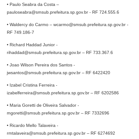
• Paulo Seabra da Costa –
pauloseabra@smsub.prefeitura.sp.gov.br - RF 724.555.6
• Waldercy do Carmo – wcarmo@smsub.prefeitura.sp.gov.br -
RF 749.186-7
• Richard Haddad Junior -
rihaddad@smsub.prefeitura.sp.gov.br – RF 733.367.6
• Joao Wilson Pereira dos Santos -
jwsantos@smsub.prefeitura.sp.gov.br – RF 6422420
• Izabel Cristina Ferreira -
izabelferreira@smsub.prefeitura.sp.gov.br – RF 6202586
• Maria Goretti de Oliveira Salvador -
mgoretti@smsub.prefeitura.sp.gov.br – RF 7332696
• Ricardo Mello Talaveira -
rmtalaveira@smsub.prefeitura.sp.gov.br – RF 6274692