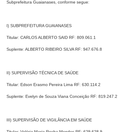
Subprefeitura Guaianases, conforme segue:
I) SUBPREFEITURA GUAIANASES
Titular: CARLOS ALBERTO SAID RF: 809.061.1
Suplente: ALBERTO RIBEIRO SILVA RF: 947.676.8
II) SUPERVISÃO TÉCNICA DE SAÚDE
Titular: Edson Erasmo Pereira Lima RF: 630.114.2
Suplente: Evelyn de Souza Viana Conceição RF: 819.247.2
III) SUPERVISÃO DE VIGILÂNCIA EM SAÚDE
Titular: Valéria Maria Rocha Mendes RF: 629.628.9