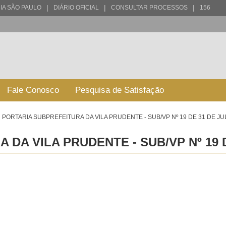
|
|
|
IA SÃO PAULO
DIÁRIO OFICIAL
CONSULTAR PROCESSOS
156
Fale Conosco
Pesquisa de Satisfação
PORTARIA SUBPREFEITURA DA VILA PRUDENTE - SUB/VP Nº 19 DE 31 DE JU
DA VILA PRUDENTE - SUB/VP Nº 19 D