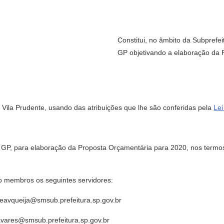
Constitui, no âmbito da Subprefe
GP objetivando a elaboração da 
la Prudente, usando das atribuições que lhe são conferidas pela
Lei
para elaboração da Proposta Orçamentária para 2020, nos termos 
o membros os seguintes servidores:
oseavqueija@smsub.prefeitura.sp.gov.br
avares@smsub.prefeitura.sp.gov.br