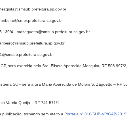
emesquita@smsub.prefeitura.sp.gov.br
mmribeiro@smpr.prefeitura.sp.gov.br
05.130/4 - mazaguetto@smsub.prefeitura.sp.gov.br
raribeiro@smsub.prefeitura.sp.gov.br
11@smsub.prefeitura.sp.gov.br
GP, será exercida pela Sra. Elisete Aparecida Mesquita, RF 508.997/2,
istema SOF será a Sra Maria Aparecida de Morais S. Zaguetto – RF 50
nio Varela Queija – RF 741.571/1
ua publicação, tornando sem efeito a
Portaria nº 016/SUB-VP/GAB/2019