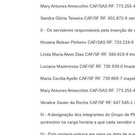
Mary Antunes Annecchini CAF/SAS RF. 773.255-
Sandra Glória Teixeira CAF/SF RF. 601.872-6 sa
II - Os servidores responsáveis pela inserção 
Hosana Bolean Pinheiro CAF/SAS RF. 733.224-6 
Linda Maria Alves Dias CAF/SF RF. 584.819-9 lm
Luciana Mastrorosa CAF/SF RF. 735.939-0 lmast
Maria Cecília Ayello CAF/SF RF. 739.869-7 maye
Mary Antunes Annecchini CAF/SAS RF. 773.255-
Veralice Xavier da Rocha CAF/SF RF. 647.545-1 
III - A designação dos integrantes do Grupo de P
acréscimo na carga horária a que cada servidor 
IV - Esta portaria entrará em vigor na data de su