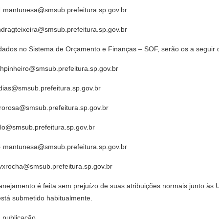
4 mantunesa@smsub.prefeitura.sp.gov.br
ndragteixeira@smsub.prefeitura.sp.gov.br
de dados no Sistema de Orçamento e Finanças – SOF, serão os a seguir
hpinheiro@smsub.prefeitura.sp.gov.br
dias@smsub.prefeitura.sp.gov.br
rorosa@smsub.prefeitura.sp.gov.br
llo@smsub.prefeitura.sp.gov.br
4 mantunesa@smsub.prefeitura.sp.gov.br
vxrocha@smsub.prefeitura.sp.gov.br
lanejamento é feita sem prejuízo de suas atribuições normais junto à
está submetido habitualmente.
a publicação.