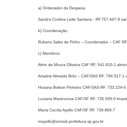
a) Ordenador da Despesa:
Sandra Cristina Leite Santana - RF.757.447-9 sa
b) Coordenação:
Rubens Sales de Pinho – Coordenador – CAF RF.
c) Membros:
Almir de Moura Oliveira CAF RF. 541.810-1 almir
Ariadne Almeida Brito – CAF/SAS RF. 794.917-1 
Hosana Bolean Pinheiro CAF/SAS RF. 733.224-6 
Luciana Mastrorosa CAF/SF RF. 735.939-0 lmast
Maria Cecília Ayello CAF/SF RF. 739.869-7
mayello@smsub.prefeitura.sp.gov.br