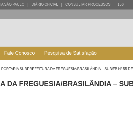
|
|
|
IA SÃO PAULO
DIÁRIO OFICIAL
CONSULTAR PROCESSOS
156
Fale Conosco
Pesquisa de Satisfação
PORTARIA SUBPREFEITURA DA FREGUESIA/BRASILÂNDIA – SUB/FB Nº 55 DE
 DA FREGUESIA/BRASILÂNDIA – SUB/