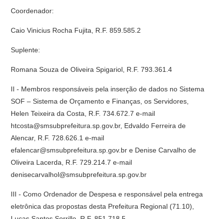
Coordenador:
Caio Vinicius Rocha Fujita, R.F. 859.585.2
Suplente:
Romana Souza de Oliveira Spigariol, R.F. 793.361.4
II - Membros responsáveis pela inserção de dados no Sistema
SOF – Sistema de Orçamento e Finanças, os Servidores,
Helen Teixeira da Costa, R.F. 734.672.7 e-mail
htcosta@smsubprefeitura.sp.gov.br, Edvaldo Ferreira de
Alencar, R.F. 728.626.1 e-mail
efalencar@smsubprefeitura.sp.gov.br e Denise Carvalho de
Oliveira Lacerda, R.F. 729.214.7 e-mail
denisecarvalhol@smsubprefeitura.sp.gov.br
III - Como Ordenador de Despesa e responsável pela entrega
eletrônica das propostas desta Prefeitura Regional (71.10),
Lucas Santos Sorrillo, R.F. 851.718.5.