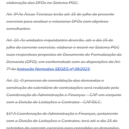
elaboração das DFDs no Sistema PGC.
Art. 9º As Áreas Técnicas terão até 15 de julho do presente
exercício para analisar e relacionar DFDs com objetivos
semelhantes.
Art. 10. As unidades requisitantes deverão, até o dia 15 de
julho do corrente exercício, elaborar e inserir no Sistema PGC
suas respectivas propostas de Documento de Formalização da
Demanda (DFD), em conformidade com as disposições do Art.
7º da
Instrução Normativa SEGES nº 08/2023
.
Art. 11. O processo de consolidação das demandas e
construção do calendário de contratações será realizado pela
Coordenação de Administração e Finanças – CAF em conjunto
com a Divisão de Licitações e Contratos - CAF/DLC.
§1º A Coordenação de Administração e Finanças, juntamente
com a Divisão de Licitações e Contratos, terá até o dia 15 de
setembro do corrente exercício para consolidar as demandas,