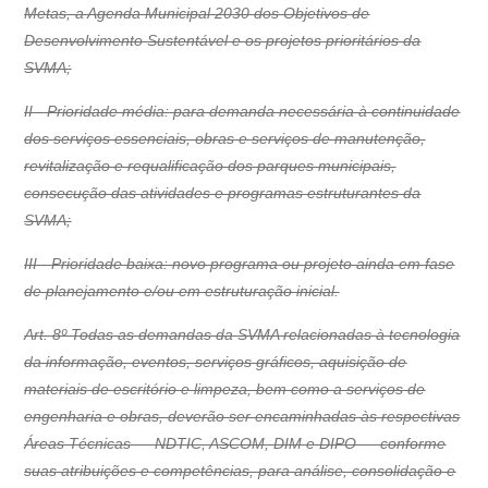
Metas, a Agenda Municipal 2030 dos Objetivos de
Desenvolvimento Sustentável e os projetos prioritários da
SVMA;
II - Prioridade média: para demanda necessária à continuidade
dos serviços essenciais, obras e serviços de manutenção,
revitalização e requalificação dos parques municipais,
consecução das atividades e programas estruturantes da
SVMA;
III - Prioridade baixa: novo programa ou projeto ainda em fase
de planejamento e/ou em estruturação inicial.
Art. 8º Todas as demandas da SVMA relacionadas à tecnologia
da informação, eventos, serviços gráficos, aquisição de
materiais de escritório e limpeza, bem como a serviços de
engenharia e obras, deverão ser encaminhadas às respectivas
Áreas Técnicas — NDTIC, ASCOM, DIM e DIPO — conforme
suas atribuições e competências, para análise, consolidação e