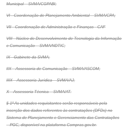
Municipal – SVMA/CGPABI;
VI - Coordenação de Planejamento Ambiental – SVMA/CPA;
VII - Coordenação de Administração e Finanças - CAF
VIII - Núcleo de Desenvolvimento de Tecnologia da Informação
e Comunicação – SVMA/NDTIC;
IX - Gabinete da SVMA;
IIX – Assessoria de Comunicação – SVMA/ASCOM;
IIIX – Assessoria Jurídica – SVMA/AJ;
X – Assessoria Técnica – SVMA/AT.
§ 1º As unidades requisitantes serão responsáveis pela
inserção dos dados referentes às contratações (DFDs) no
Sistema de Planejamento e Gerenciamento das Contratações
– PGC, disponível na plataforma Compras.gov.br.