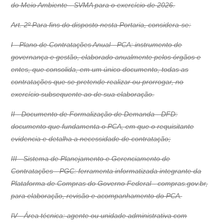
do Meio Ambiente - SVMA para o exercício de 2026.
Art. 2º Para fins do disposto nesta Portaria, considera-se:
I - Plano de Contratações Anual - PCA: instrumento de
governança e gestão, elaborado anualmente pelos órgãos e
entes, que consolida, em um único documento, todas as
contratações que se pretende realizar ou prorrogar, no
exercício subsequente ao de sua elaboração.
II - Documento de Formalização de Demanda - DFD:
documento que fundamenta o PCA, em que o requisitante
evidencia e detalha a necessidade de contratação;
III - Sistema de Planejamento e Gerenciamento de
Contratações - PGC: ferramenta informatizada integrante da
Plataforma de Compras do Governo Federal - compras.gov.br,
para elaboração, revisão e acompanhamento do PCA.
IV - Área técnica: agente ou unidade administrativa com