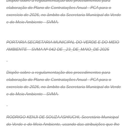
Dispõe sobre a regulamentação dos procedimentos para
elaboração do Plano de Contratações Anual - PCA para o
exercício de 2026, no âmbito da Secretaria Municipal do Verde
e do Meio Ambiente - SVMA.
PORTARIA SECRETARIA MUNICIPAL DO VERDE E DO MEIO
AMBIENTE – SVMA Nº 042 DE _23_DE_MAIO_DE 2025
Dispõe sobre a regulamentação dos procedimentos para
elaboração do Plano de Contratações Anual - PCA para o
exercício de 2026, no âmbito da Secretaria Municipal do Verde
e do Meio Ambiente - SVMA.
RODRIGO KENJI DE SOUZA ASHIUCHI, Secretário Municipal
do Verde e do Meio Ambiente, usando das atribuições que lhe