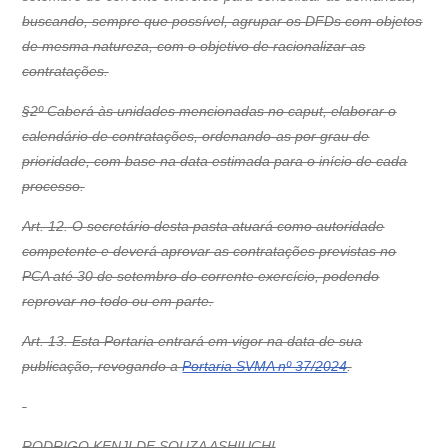
buscando, sempre que possível, agrupar os DFDs com objetos
de mesma natureza, com o objetivo de racionalizar as
contratações.
§2º Caberá às unidades mencionadas no caput, elaborar o
calendário de contratações, ordenando-as por grau de
prioridade, com base na data estimada para o início de cada
processo.
Art. 12. O secretário desta pasta atuará como autoridade
competente e deverá aprovar as contratações previstas no
PCA até 30 de setembro do corrente exercício, podendo
reprovar no todo ou em parte.
Art. 13. Esta Portaria entrará em vigor na data de sua
publicação, revogando a
Portaria SVMA nº 37/2024
.
RODRIGO KENJI DE SOUZA ASHIUCHI