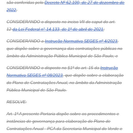
são conferidas pelo
Decreto Nº 62.100, de 27 de dezembro de
2022
,
CONSIDERANDO o disposto no inciso VII do caput do art.
12
da Lei Federal n° 14.133, de 1º de abril de 2021
;
CONSIDERANDO a
Instrução Normativa SEGES nº 4/2023
,
que dispõe sobre a governança das contratações públicas no
âmbito da Administração Pública Municipal de São Paulo; e
CONSIDERANDO o disposto no §1º do art. 15 da
Instrução
Normativa SEGES nº 08/2023
, que dispõe sobre a elaboração
do Plano de Contratações Anual, no âmbito da Administração
Pública Municipal de São Paulo.
RESOLVE:
Art. 1º A presente Portaria dispõe sobre os procedimentos e
instâncias de governança para elaboração do Plano de
Contratações Anual - PCA da Secretaria Municipal do Verde e