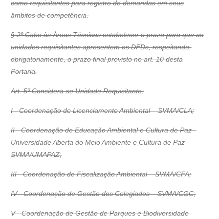
como requisitantes para registro de demandas em seus
âmbitos de competência.
§ 2º Cabe às Áreas Técnicas estabelecer o prazo para que as
unidades requisitantes apresentem os DFDs, respeitando,
obrigatoriamente, o prazo final previsto no art. 10 desta
Portaria.
Art. 5º Considera-se Unidade Requisitante:
I - Coordenação de Licenciamento Ambiental – SVMA/CLA;
II - Coordenação de Educação Ambiental e Cultura de Paz -
Universidade Aberta do Meio Ambiente e Cultura de Paz –
SVMA/UMAPAZ;
III - Coordenação de Fiscalização Ambiental – SVMA/CFA;
IV - Coordenação de Gestão dos Colegiados – SVMA/CGC;
V - Coordenação de Gestão de Parques e Biodiversidade