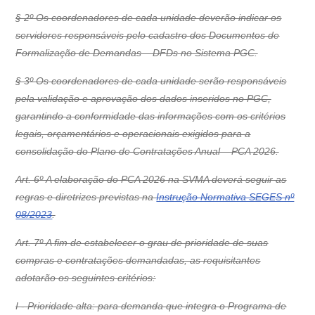
§ 2º Os coordenadores de cada unidade deverão indicar os
servidores responsáveis pelo cadastro dos Documentos de
Formalização de Demandas – DFDs no Sistema PGC.
§ 3º Os coordenadores de cada unidade serão responsáveis
pela validação e aprovação dos dados inseridos no PGC,
garantindo a conformidade das informações com os critérios
legais, orçamentários e operacionais exigidos para a
consolidação do Plano de Contratações Anual – PCA 2026.
Art. 6º A elaboração do PCA 2026 na SVMA deverá seguir as
regras e diretrizes previstas na
Instrução Normativa SEGES nº
08/2023
.
Art. 7º A fim de estabelecer o grau de prioridade de suas
compras e contratações demandadas, as requisitantes
adotarão os seguintes critérios:
I - Prioridade alta: para demanda que integra o Programa de