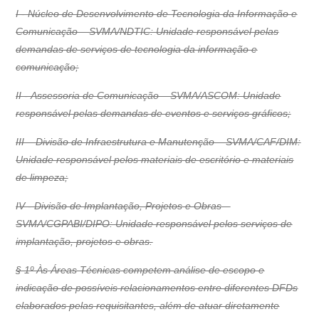
I - Núcleo de Desenvolvimento de Tecnologia da Informação e
Comunicação – SVMA/NDTIC: Unidade responsável pelas
demandas de serviços de tecnologia da informação e
comunicação;
II - Assessoria de Comunicação – SVMA/ASCOM: Unidade
responsável pelas demandas de eventos e serviços gráficos;
III – Divisão de Infraestrutura e Manutenção – SVMA/CAF/DIM:
Unidade responsável pelos materiais de escritório e materiais
de limpeza;
IV - Divisão de Implantação, Projetos e Obras –
SVMA/CGPABI/DIPO: Unidade responsável pelos serviços de
implantação, projetos e obras.
§ 1º Às Áreas Técnicas competem análise de escopo e
indicação de possíveis relacionamentos entre diferentes DFDs
elaborados pelas requisitantes, além de atuar diretamente