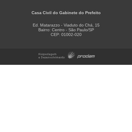
Casa Civil do Gabinete do Prefeito
Ed. Matarazzo - Viaduto do Chá, 15
Bairro: Centro - São Paulo/SP
CEP: 01002-020