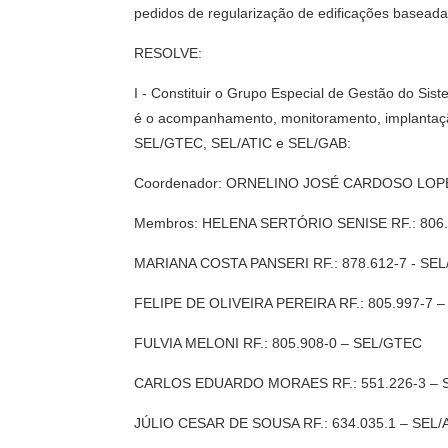
pedidos de regularização de edificações basead
RESOLVE:
I - Constituir o Grupo Especial de Gestão do Sist
é o acompanhamento, monitoramento, implantaçã
SEL/GTEC, SEL/ATIC e SEL/GAB:
Coordenador: ORNELINO JOSÉ CARDOSO LOPES
Membros: HELENA SERTÓRIO SENISE RF.: 806.
MARIANA COSTA PANSERI RF.: 878.612-7 - SE
FELIPE DE OLIVEIRA PEREIRA RF.: 805.997-7 
FULVIA MELONI RF.: 805.908-0 – SEL/GTEC
CARLOS EDUARDO MORAES RF.: 551.226-3 – 
JÚLIO CESAR DE SOUSA RF.: 634.035.1 – SEL/