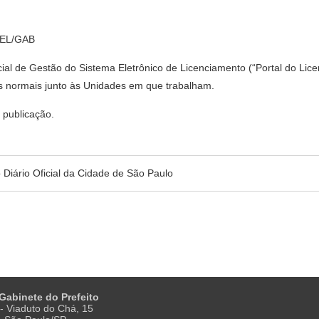
SEL/GAB
cial de Gestão do Sistema Eletrônico de Licenciamento (“Portal do Lic
ções normais junto às Unidades em que trabalham.
a publicação.
no Diário Oficial da Cidade de São Paulo
 Gabinete do Prefeito
- Viaduto do Chá, 15