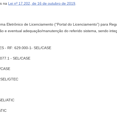
as na
Lei nº 17.202, de 16 de outubro de 2019
.
ema Eletrônico de Licenciamento (“Portal do Licenciamento”) para Regul
o e eventual adequação/manutenção do referido sistema, sendo int
 - RF: 629.000-1- SEL/CASE
077.1 - SEL/CASE
L/CASE
– SEL/GTEC
SEL/ATIC
ATIC