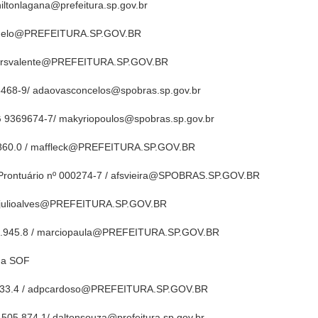
iltonlagana@prefeitura.sp.gov.br
eramelo@PREFEITURA.SP.GOV.BR
1 / rsvalente@PREFEITURA.SP.GOV.BR
468-9/ adaovasconcelos@spobras.sp.gov.br
G 9369674-7/ makyriopoulos@spobras.sp.gov.br
8.860.0 / maffleck@PREFEITURA.SP.GOV.BR
 Prontuário nº 000274-7 / afsvieira@SPOBRAS.SP.GOV.BR
1/ julioalves@PREFEITURA.SP.GOV.BR
35.945.8 / marciopaula@PREFEITURA.SP.GOV.BR
ema SOF
49.733.4 / adpcardoso@PREFEITURA.SP.GOV.BR
05.874.1/ daltonsouza@prefeitura.sp.gov.br