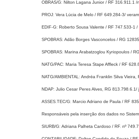
OBRAS/G: Nilton Lagana Junior / RF 316.911.1 /n
PROJ: Vera Lúcia de Melo / RF 649.284-3/ v
EDIF-G: Roberto Sousa Valente / RF 747.533-
SPOBRAS: Adão Borges Vasconcelos / RG 12835
SPOBRAS: Marina Arabatzoglou Kyriopoulos / R
NATG/PAC: Maria Teresa Stape Affleck / RF 62
NATG/AMBIENTAL: Andréa Franklin Silva Vieira,
NDAP: Julio Cesar Peres Alves, RG 813.798.6.
ASSES.TEC/G: Marcio Adriano de Paula / RF 8
Responsáveis pela inserção dos dados no Sist
SIURB/G: Adriana Palheta Cardoso / RF. nº 7
CONTABILIDADE: Dalton Candido de Souza / RF 5