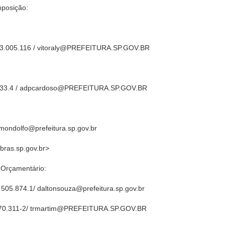
mposição:
G 13.005.116 / vitoraly@PREFEITURA.SP.GOV.BR
49.733.4 / adpcardoso@PREFEITURA.SP.GOV.BR
mondolfo@prefeitura.sp.gov.br
ras.sp.gov.br>
 Orçamentário:
05.874.1/ daltonsouza@prefeitura.sp.gov.br
770.311-2/ trmartim@PREFEITURA.SP.GOV.BR