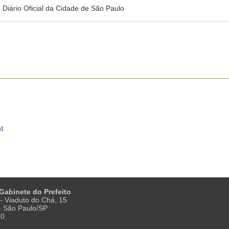
no Diário Oficial da Cidade de São Paulo
4
 Gabinete do Prefeito
- Viaduto do Chá, 15
 - São Paulo/SP
20