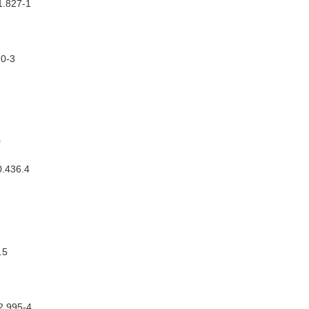
51.827-1
20-3
0
0.436.4
.5
02.995-4