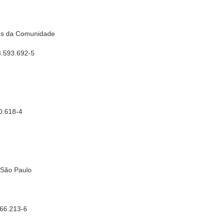
bes da Comunidade
3.593.692-5
90.618-4
 São Paulo
666.213-6