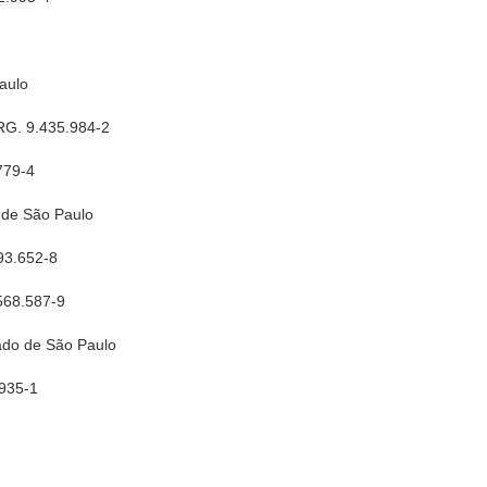
aulo
 RG. 9.435.984-2
779-4
o de São Paulo
893.652-8
.568.587-9
ado de São Paulo
.935-1