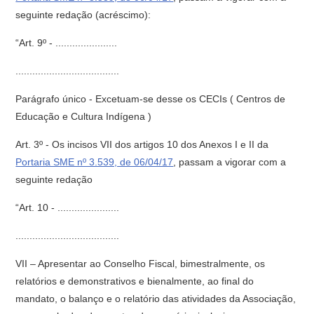
seguinte redação (acréscimo):
“Art. 9º - ......................
.....................................
Parágrafo único - Excetuam-se desse os CECIs ( Centros de
Educação e Cultura Indígena )
Art. 3º - Os incisos VII dos artigos 10 dos Anexos I e II da
Portaria SME nº 3.539, de 06/04/17
, passam a vigorar com a
seguinte redação
“Art. 10 - ......................
.....................................
VII – Apresentar ao Conselho Fiscal, bimestralmente, os
relatórios e demonstrativos e bienalmente, ao final do
mandato, o balanço e o relatório das atividades da Associação,