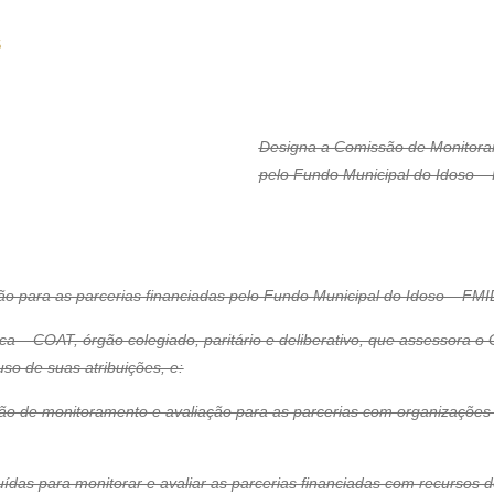
S
Designa a Comissão de Monitoram
pelo Fundo Municipal do Idoso – 
 para as parcerias financiadas pelo Fundo Municipal do Idoso – FMID
a – COAT, órgão colegiado, paritário e deliberativo, que assessora 
so de suas atribuições, e:
o de monitoramento e avaliação para as parcerias com organizações da
ídas para monitorar e avaliar as parcerias financiadas com recursos d