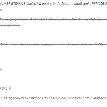
l nº 57.575/2016
, inciso VII do art. 9, do
Decreto Municipal nº 57.906/
 e
eiros (as) da sociedade civil do Grande Conselho Municipal do Idoso 
as comissões.
 Avaliação para as parcerias celebradas com financiamento do FMID, 
3
.273-7
ós a divulgação dos resultados da Assembleia, realizada para a indic
2
.