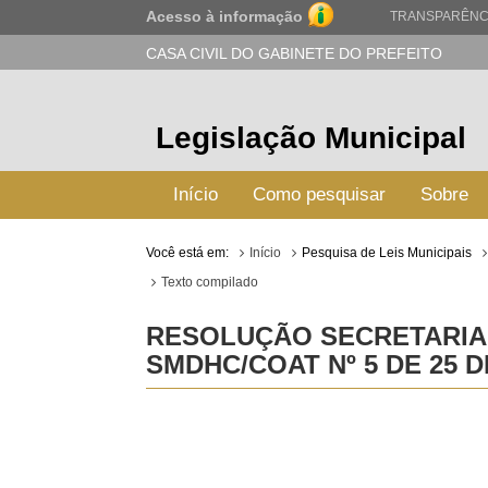
Acesso à informação
TRANSPARÊNC
CASA CIVIL DO GABINETE DO PREFEITO
Legislação Municipal
Início
Como pesquisar
Sobre
Você está em:
Início
Pesquisa de Leis Municipais
Texto compilado
RESOLUÇÃO SECRETARIA 
SMDHC/COAT Nº 5 DE 25 D