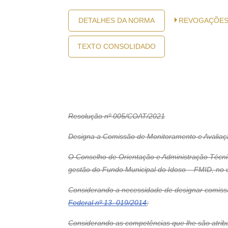
DETALHES DA NORMA
REVOGAÇÕE
TEXTO CONSOLIDADO
Resolução nº 005/COAT/2021
Designa a Comissão de Monitoramento e Avaliação
O Conselho de Orientação e Administração Técnic
gestão do Fundo Municipal do Idoso – FMID, no u
Considerando a necessidade de designar comissã
Federal nº 13. 019/2014
;
Considerando as competências que lhe são atribu