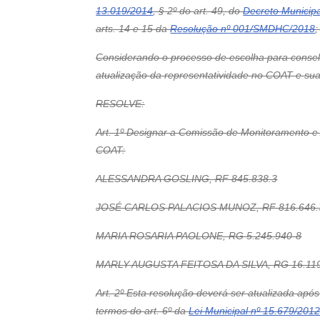
13.019/2014
, § 2º do art. 49, do
Decreto Municipa
arts. 14 e 15 da
Resolução nº 001/SMDHC/2018
;
Considerando o processo de escolha para conselh
atualização da representatividade no COAT e su
RESOLVE:
Art. 1º Designar a Comissão de Monitoramento e
COAT:
ALESSANDRA GOSLING, RF 845.838.3
JOSÉ CARLOS PALACIOS MUNOZ, RF 816.646.
MARIA ROSARIA PAOLONE, RG 5.245.940-8
MARLY AUGUSTA FEITOSA DA SILVA, RG 16.119
Art. 2º Esta resolução deverá ser atualizada ap
termos do art. 6º da
Lei Municipal nº 15.679/201