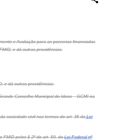
ento e Avaliação para as parcerias financiadas
FMID, e dá outras providências.
, e dá outras providências.
o Grande Conselho Municipal do Idoso – GCMI na
 sociedade civil nos termos do art. 35 da
Lei
o FMID pelos § 2º do art. 59, da
Lei Federal nº