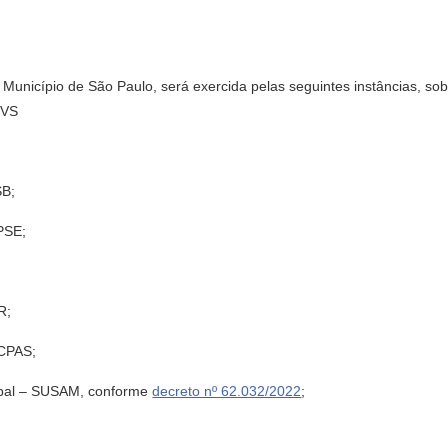
l no Município de São Paulo, será exercida pelas seguintes instâncias,
OVS
SB;
PSE;
R;
 CPAS;
cipal – SUSAM, conforme
decreto nº 62.032/2022
;