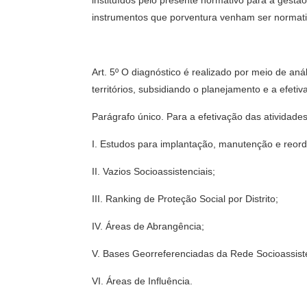
instituídos pelo presente normativo para a gest
instrumentos que porventura venham ser normati
Art. 5º O diagnóstico é realizado por meio de aná
territórios, subsidiando o planejamento e a efet
Parágrafo único. Para a efetivação das atividades
I. Estudos para implantação, manutenção e reord
II. Vazios Socioassistenciais;
III. Ranking de Proteção Social por Distrito;
IV. Áreas de Abrangência;
V. Bases Georreferenciadas da Rede Socioassiste
VI. Áreas de Influência.