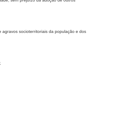
idade, sem prejuízo da adoção de outros
e agravos socioterritoriais da população e dos
;