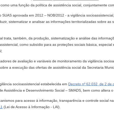
al como uma função da política de assistência social, conjuntamente co
AS aprovada em 2012 – NOB/2012 - a vigilância socioassistencial, 
uzir, sistematizar e analisar as informações territorializadas sobre as 
 trata, também, da produção, sistematização e análise das informações
assistencial, como subsídio para as proteções sociais básica, especial
l;
res de avaliação e variáveis de monitoramento da vigilância socioas
obre a execução das ofertas de assistência social da Secretaria Munic
lância socioassistencial estabelecida em
Decreto nº 62.032, de 2 de
l de Assistência e Desenvolvimento Social – SMADS, bem como altera 
mos para acesso à informação, transparência e controle social na A
11
(Lei de Acesso à Informação - LAI).