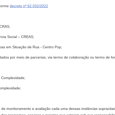
nforme
decreto nº 62.032/2022
– CRAS;
ência Social – CREAS;
soas em Situação de Rua - Centro Pop;
estados por meio de parcerias, via termo de colaboração ou termo de f
a Complexidade;
Complexidade;
es de monitoramento e avaliação cada uma dessas instâncias supracita