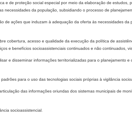
sica e de proteção social especial por meio da elaboração de estudos, 
e as necessidades da população, subsidiando o processo de planejame
ução de ações que induzam à adequação da oferta às necessidades da p
obre cobertura, acesso e qualidade da execução da política de assistên
os e benefícios socioassistenciais continuados e não continuados, vist
nalisar e disseminar informações territorializadas para o planejamento e
 padrões para o uso das tecnologias sociais próprias à vigilância socioa
 articulação das informações oriundas dos sistemas municipais de mo
ância socioassistencial.