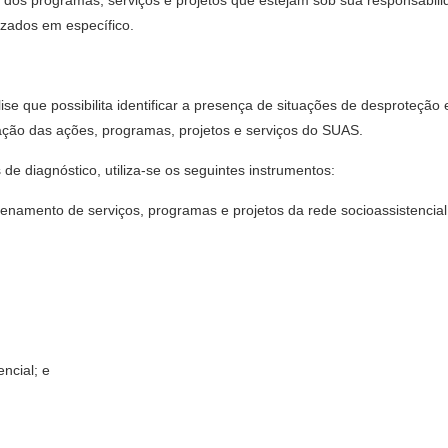
ão dos programas, serviços e projetos que estejam sob sua responsabil
zados em específico.
lise que possibilita identificar a presença de situações de desproteção 
ivação das ações, programas, projetos e serviços do SUAS.
 de diagnóstico, utiliza-se os seguintes instrumentos:
enamento de serviços, programas e projetos da rede socioassistencial
ncial; e