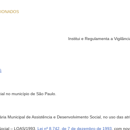
CIONADOS
Institui e Regulamenta a Vigilânc
6
cial no município de São Paulo.
icipal de Assistência e Desenvolvimento Social, no uso das atribu
Social – LOAS/1993,
Lei nº 8.742, de 7 de dezembro de 1993
, com no