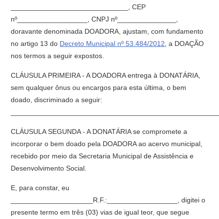
______________________________, CEP
nº__________________, CNPJ nº_______________,
doravante denominada DOADORA, ajustam, com fundamento
no artigo 13 do
Decreto Municipal nº 53.484/2012
, a DOAÇÃO
nos termos a seguir expostos.
CLÁUSULA PRIMEIRA - A DOADORA entrega à DONATÁRIA,
sem qualquer ônus ou encargos para esta última, o bem
doado, discriminado a seguir:
_____________________________________________________
CLÁUSULA SEGUNDA - A DONATÁRIA se compromete a
incorporar o bem doado pela DOADORA ao acervo municipal,
recebido por meio da Secretaria Municipal de Assistência e
Desenvolvimento Social.
E, para constar, eu
_____________________R.F.:__________________, digitei o
presente termo em três (03) vias de igual teor, que segue