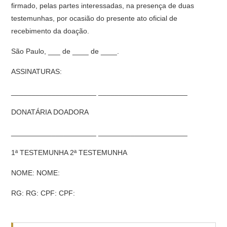
firmado, pelas partes interessadas, na presença de duas
testemunhas, por ocasião do presente ato oficial de
recebimento da doação.
São Paulo, ___ de ____ de ____.
ASSINATURAS:
_____________________ ______________________
DONATÁRIA DOADORA
_____________________ ______________________
1ª TESTEMUNHA 2ª TESTEMUNHA
NOME: NOME:
RG: RG: CPF: CPF: