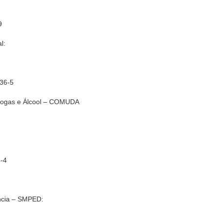
9
l:
036-5
 Drogas e Álcool – COMUDA
4-4
ência – SMPED: