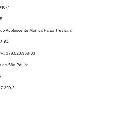
048-7
-5
e do Adolescente Mônica Paião Trevisan:
18-64
PF.: 379.523.968-03
do de São Paulo:
6
77.399-3
7