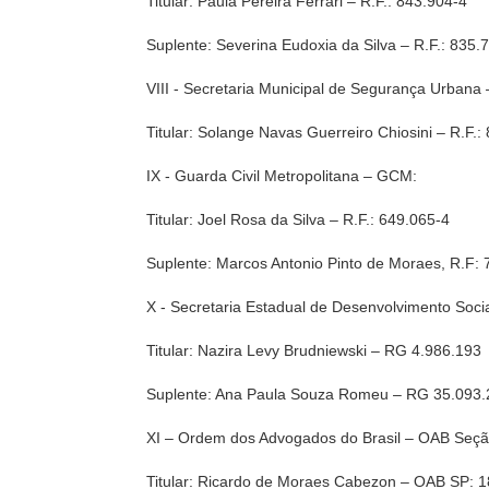
Titular: Paula Pereira Ferrari – R.F.: 843.904-4
Suplente: Severina Eudoxia da Silva – R.F.: 835.
VIII - Secretaria Municipal de Segurança Urban
Titular: Solange Navas Guerreiro Chiosini – R.F.:
IX - Guarda Civil Metropolitana – GCM:
Titular: Joel Rosa da Silva – R.F.: 649.065-4
Suplente: Marcos Antonio Pinto de Moraes, R.F:
X - Secretaria Estadual de Desenvolvimento Soci
Titular: Nazira Levy Brudniewski – RG 4.986.193
Suplente: Ana Paula Souza Romeu – RG 35.093.
XI – Ordem dos Advogados do Brasil – OAB Seç
Titular: Ricardo de Moraes Cabezon – OAB SP: 