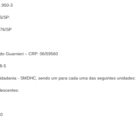
0.950-3
SS/SP:
876/SP
cudo Guarnieri – CRP: 06/59560
98-5
 Cidadania - SMDHC, sendo um para cada uma das seguintes unidades:
lescentes:
-0