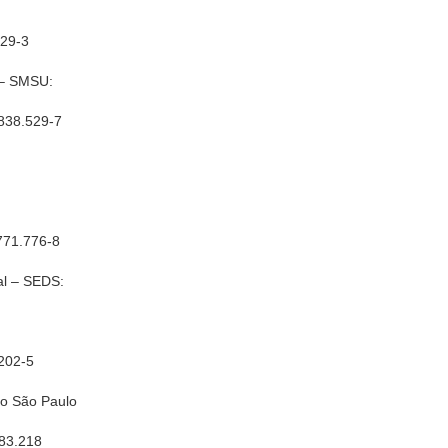
729-3
a – SMSU:
 838.529-7
 771.776-8
al – SEDS:
202-5
ão São Paulo
183.218