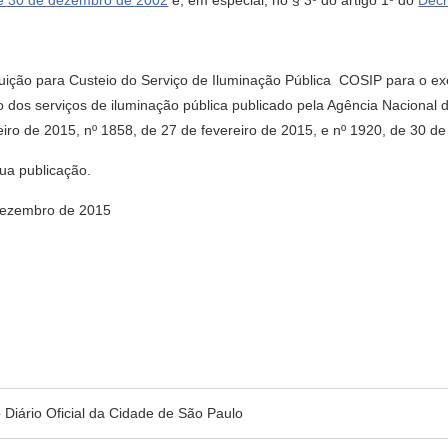
 de 30 de dezembro de 2002
e, em especial, no § 3º do artigo 1º do
Decr
ibuição para Custeio do Serviço de Iluminação Pública  COSIP para o 
io dos serviços de iluminação pública publicado pela Agência Nacional 
iro de 2015, nº 1858, de 27 de fevereiro de 2015, e nº 1920, de 30 de
sua publicação.
ezembro de 2015
no Diário Oficial da Cidade de São Paulo