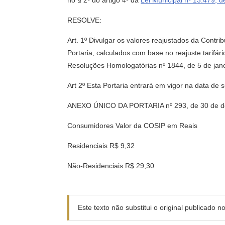
no § 2º do artigo 4º da
Lei Municipal nº 13.479,
RESOLVE:
Art. 1º Divulgar os valores reajustados da Contr
Portaria, calculados com base no reajuste tarifár
Resoluções Homologatórias nº 1844, de 5 de jane
Art 2º Esta Portaria entrará em vigor na data de 
ANEXO ÚNICO DA PORTARIA nº 293, de 30 de d
Consumidores Valor da COSIP em Reais
Residenciais R$ 9,32
Não-Residenciais R$ 29,30
Este texto não substitui o original publicado 