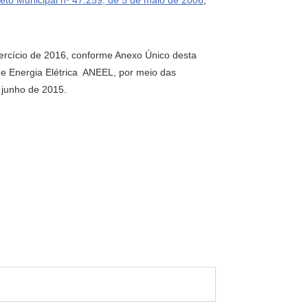
eto Municipal nº 47.259, de 5 de maio de 2006
,
exercício de 2016, conforme Anexo Único desta
de Energia Elétrica  ANEEL, por meio das
 junho de 2015.