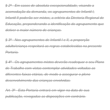
§ 2º - Em casos de absoluta excepcionalidade, visando a
acomodação da demanda, os agrupamentos de Infantil I,
Infantil II poderão ser mistos, a critério da Diretoria Regional de
Educação, preponderando a identificação do agrupamento que
detiver o maior número de crianças.
§ 3º - Nos agrupamentos de Infantil I e II, a proporção
adulto/criança respeitará as regras estabelecidas na presente
Portaria.
§ 4º - Os agrupamentos mistos deverão readequar o seu Plano
de Trabalho com vistas contemplar atividades voltadas as
diferentes faixas etárias, de modo a assegurar o pleno
desenvolvimento das crianças envolvidas.
Art. 3º - Esta Portaria entrará em vigor na data de sua
publicação, revogadas as disposições em contrário.