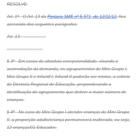
RESOLVE:
Art. 1º - O Art. 13 da
Portaria SME nº 5.971, de 12/11/12
, fica
acrescida dos seguintes parágrafos:
Art. 13 - ..................
.............................
§ 3º - Em casos de absoluta excepcionalidade, visando a
acomodação da demanda, os agrupamentos de Mini-Grupo I,
Mini-Grupo II e Infantil I, Infantil II poderão ser mistos, a critério
da Diretoria Regional de Educação, preponderando a
identificação do agrupamento que detiver o maior número de
crianças.
§ 4º - No caso de Mini-Grupo I atender crianças de Mini-Grupo
II, a proporção adulto/criança permanecerá inalterada, ou seja,
12 crianças/01 Educador;