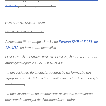
Acrescenta §§ ao artigo 13 e 14 da
Portaria SME nº 5.971, de
12/11/12
, na forma que especifica
PORTARIA 2623/13 - SME
DE 24 DE ABRIL DE 2013
Acrescenta §§ ao artigo 13 e 14 da
Portaria SME nº 5.971, de
12/11/12
, na forma que especifica
O SECRETÁRIO MUNICIPAL DE EDUCAÇÃO, no uso de suas
atribuições legais e CONSIDERANDO:
- a necessidade de imediata adequação da formação dos
agrupamentos da Educação Infantil, com vistas à acomodação
da demanda;
- a possibilidade de se desenvolver atividades curriculares
envolvendo crianças de diferentes faixas etárias,