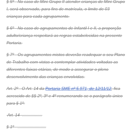
§ 5º - No caso de Mini-Grupo II atender crianças de Mini-Grupo
I, será observado, para fins de matrícula, o limite de 03
crianças para cada agrupamento.
§ 6º - No caso de agrupamentos de Infantil I e II, a proporção
adulto/criança respeitará as regras estabelecidas na presente
Portaria.
§ 7º - Os agrupamentos mistos deverão readequar o seu Plano
de Trabalho com vistas a contemplar atividades voltadas as
diferentes faixas etárias, de modo a assegurar o pleno
desenvolvimento das crianças envolvidas.
Art. 2º - O Art. 14 da
Portaria SME nº 5.971, de 12/11/12
, fica
acrescido de §§ 2º, 3º e 4º renumerando-se o parágrafo único
para § 1º:
 Art. 14  .................
§ 1º - ........................