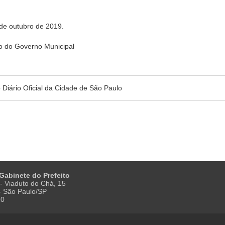
 outubro de 2019.
do Governo Municipal
no Diário Oficial da Cidade de São Paulo
 Gabinete do Prefeito
- Viaduto do Chá, 15
 - São Paulo/SP
20