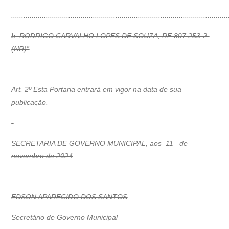
..........................................................................................................
b. RODRIGO CARVALHO LOPES DE SOUZA, RF 897.253-2.
(NR)”
Art. 2º Esta Portaria entrará em vigor na data de sua
publicação.
SECRETARIA DE GOVERNO MUNICIPAL, aos 11 de
novembro de 2024
EDSON APARECIDO DOS SANTOS
Secretário de Governo Municipal