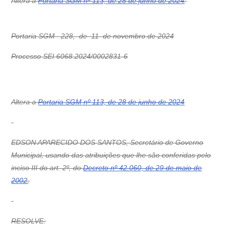
Altera a
Portaria SGM nº 113, de 28 de junho de 2024
.
Portaria SGM 228, de 11 de novembro de 2024
Processo SEI 6068.2024/0002831-6
Altera a
Portaria SGM nº 113, de 28 de junho de 2024
EDSON APARECIDO DOS SANTOS, Secretário de Governo
Municipal, usando das atribuições que lhe são conferidas pelo
inciso III do art. 2º, do
Decreto nº 42.060, de 29 de maio de
2002
,
RESOLVE: