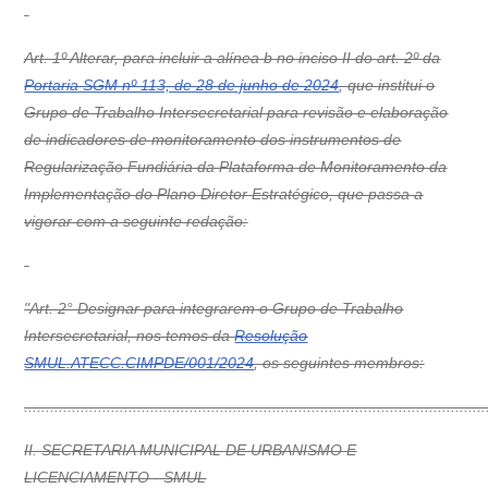
Art. 1º Alterar, para incluir a alínea b no inciso II do art. 2º da
Portaria SGM nº 113, de 28 de junho de 2024
, que institui o
Grupo de Trabalho Intersecretarial para revisão e elaboração
de indicadores de monitoramento dos instrumentos de
Regularização Fundiária da Plataforma de Monitoramento da
Implementação do Plano Diretor Estratégico, que passa a
vigorar com a seguinte redação:
"Art. 2° Designar para integrarem o Grupo de Trabalho
Intersecretarial, nos temos da
Resolução
SMUL.ATECC.CIMPDE/001/2024
, os seguintes membros:
..........................................................................................................
II. SECRETARIA MUNICIPAL DE URBANISMO E
LICENCIAMENTO - SMUL