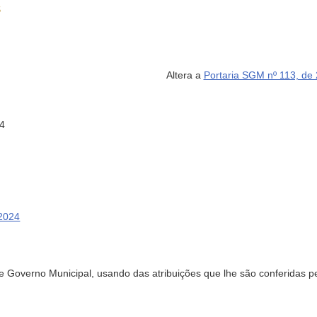
S
Altera a
Portaria SGM nº 113, de
4
 2024
rno Municipal, usando das atribuições que lhe são conferidas pelo i