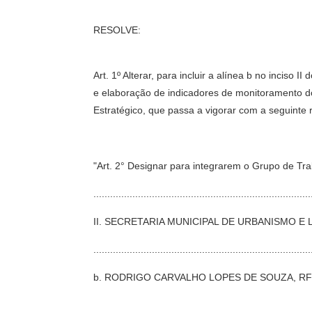
RESOLVE:
Art. 1º Alterar, para incluir a alínea b no inciso II 
e elaboração de indicadores de monitoramento d
Estratégico, que passa a vigorar com a seguinte
"Art. 2° Designar para integrarem o Grupo de Tra
..............................................................................
II. SECRETARIA MUNICIPAL DE URBANISMO E
..............................................................................
b. RODRIGO CARVALHO LOPES DE SOUZA, RF 8