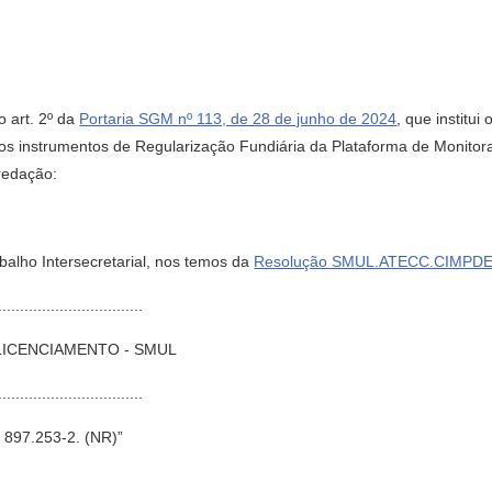
do art. 2º da
Portaria SGM nº 113, de 28 de junho de 2024
, que institui
os instrumentos de Regularização Fundiária da Plataforma de Monito
 redação:
balho Intersecretarial, nos temos da
Resolução SMUL.ATECC.CIMPDE
.................................
 LICENCIAMENTO - SMUL
.................................
97.253-2. (NR)”