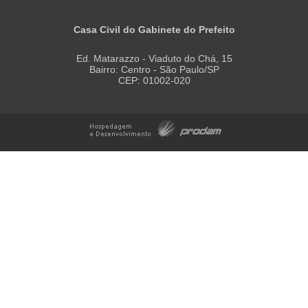
Casa Civil do Gabinete do Prefeito
Ed. Matarazzo - Viaduto do Chá, 15
Bairro: Centro - São Paulo/SP
CEP: 01002-020