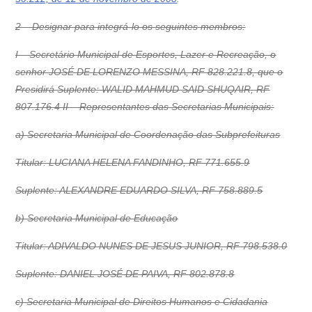
2 – Designar para integrá-lo os seguintes membros:
I – Secretário Municipal de Esportes, Lazer e Recreação, o
senhor JOSÉ DE LORENZO MESSINA, RF 828.221.8, que o
Presidirá Suplente: WALID MAHMUD SAID SHUQAIR, RF
807.176.4 II – Representantes das Secretarias Municipais:
a) Secretaria Municipal de Coordenação das Subprefeituras
Titular: LUCIANA HELENA FANDINHO, RF 771.655.9
Suplente: ALEXANDRE EDUARDO SILVA, RF 758.889.5
b) Secretaria Municipal de Educação
Titular: ADIVALDO NUNES DE JESUS JUNIOR, RF 798.538.0
Suplente: DANIEL JOSÉ DE PAIVA, RF 802.878.8
c) Secretaria Municipal de Direitos Humanos e Cidadania