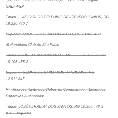
CREF4/SP
Titular: LUIZ CARLOS DELPHINO DE AZEVEDO JUNIOR, RG
19.220.750.7
Suplente: MARCO ANTONIO OLIVATTO, RG 13.965.400
d) Panathlon Club de São Paulo
Titular: ANDREA CARLA AYDAR DE MELO GENEROSO, RG
18.195.455-2
Suplente: GEORGIOS STYLIANOS HATZIDAKIS, RG
12.511.847
V – Representante dos Clubes da Comunidade – Entidades
Esportivas Autônomas:
Titular: JOSÉ FERREIRA DOS SANTOS, RG 10.306.478-3
(CDC Jaguaré)