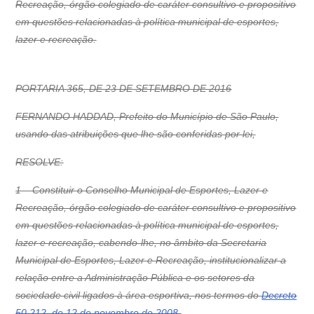
Recreação, órgão colegiado de caráter consultivo e propositivo
em questões relacionadas à política municipal de esportes,
lazer e recreação.
PORTARIA 365, DE 23 DE SETEMBRO DE 2016
FERNANDO HADDAD, Prefeito do Município de São Paulo,
usando das atribuições que lhe são conferidas por lei,
RESOLVE:
1 – Constituir o Conselho Municipal de Esportes, Lazer e
Recreação, órgão colegiado de caráter consultivo e propositivo
em questões relacionadas à política municipal de esportes,
lazer e recreação, cabendo-lhe, no âmbito da Secretaria
Municipal de Esportes, Lazer e Recreação, institucionalizar a
relação entre a Administração Pública e os setores da
sociedade civil ligados à área esportiva, nos termos do
Decreto
50.212, de 12 de novembro de 2008
.