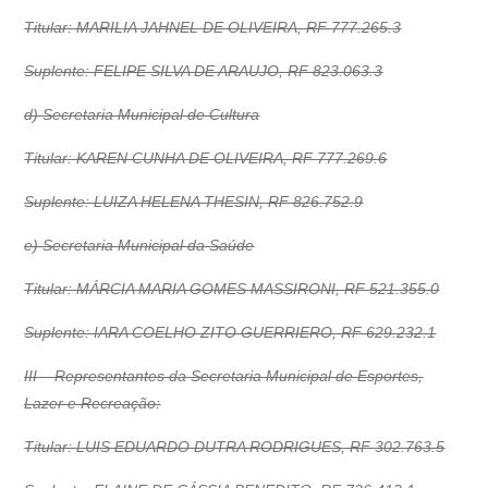
Titular: MARILIA JAHNEL DE OLIVEIRA, RF 777.265.3
Suplente: FELIPE SILVA DE ARAUJO, RF 823.063.3
d) Secretaria Municipal de Cultura
Titular: KAREN CUNHA DE OLIVEIRA, RF 777.269.6
Suplente: LUIZA HELENA THESIN, RF 826.752.9
e) Secretaria Municipal da Saúde
Titular: MÁRCIA MARIA GOMES MASSIRONI, RF 521.355.0
Suplente: IARA COELHO ZITO GUERRIERO, RF 629.232.1
III – Representantes da Secretaria Municipal de Esportes,
Lazer e Recreação:
Titular: LUIS EDUARDO DUTRA RODRIGUES, RF 302.763.5