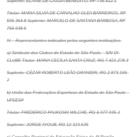
Suplente: ELAINE DE CÁSSIA BENEDITO, RF 736.412.1
Titular: MARIA SILVIA DE CARVALHO OLEA BARREIROS, RF
596.364.8 Suplente: MARCELO DE SANTANA BARBOSA, RF
756.938.6
IV – Representantes indicados pelas seguintes instituições:
a) Sindicato dos Clubes do Estado de São Paulo – SIN-DI-
CLUBE Titular: MARIA CECÍLIA SANTA CRUZ, RG 7.421.278.3
Suplente: CÉZAR ROBERTO LEÃO GRANIERI, RG 2.873.165-
7
b) União das Federações Esportivas do Estado de São Paulo –
UFEESP
Titular: FREDERICO PAUKOSKI WILCHE, RG 6.977.935-1
Suplente: JORGE AYOUB, RG 12.323.635
c) Conselho Regional de Educação Física da 4ª Região –