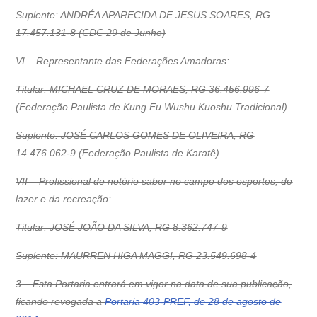
Suplente: ANDRÉA APARECIDA DE JESUS SOARES, RG
17.457.131-8 (CDC 29 de Junho)
VI – Representante das Federações Amadoras:
Titular: MICHAEL CRUZ DE MORAES, RG 36.456.996-7
(Federação Paulista de Kung Fu Wushu Kuoshu Tradicional)
Suplente: JOSÉ CARLOS GOMES DE OLIVEIRA, RG
14.476.062-9 (Federação Paulista de Karatê)
VII – Profissional de notório saber no campo dos esportes, do
lazer e da recreação:
Titular: JOSÉ JOÃO DA SILVA, RG 8.362.747-9
Suplente: MAURREN HIGA MAGGI, RG 23.549.698-4
3 – Esta Portaria entrará em vigor na data de sua publicação,
ficando revogada a
Portaria 403-PREF, de 28 de agosto de