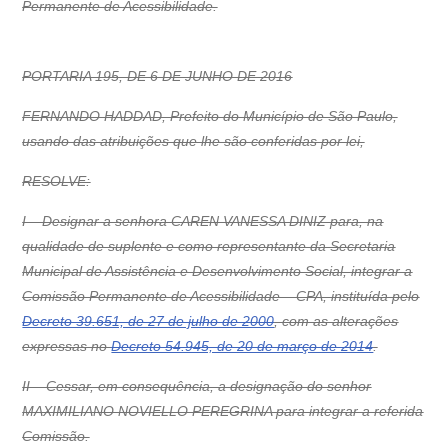
Permanente de Acessibilidade.
PORTARIA 195, DE 6 DE JUNHO DE 2016
FERNANDO HADDAD, Prefeito do Município de São Paulo,
usando das atribuições que lhe são conferidas por lei,
RESOLVE:
I – Designar a senhora CAREN VANESSA DINIZ para, na
qualidade de suplente e como representante da Secretaria
Municipal de Assistência e Desenvolvimento Social, integrar a
Comissão Permanente de Acessibilidade – CPA, instituída pelo
Decreto 39.651, de 27 de julho de 2000
, com as alterações
expressas no
Decreto 54.945, de 20 de março de 2014
.
II – Cessar, em consequência, a designação do senhor
MAXIMILIANO NOVIELLO PEREGRINA para integrar a referida
Comissão.