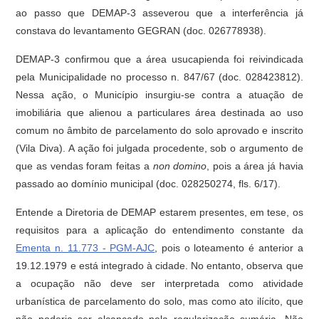
ao passo que DEMAP-3 asseverou que a interferência já
constava do levantamento GEGRAN (doc. 026778938).
DEMAP-3 confirmou que a área usucapienda foi reivindicada
pela Municipalidade no processo n. 847/67 (doc. 028423812).
Nessa ação, o Município insurgiu-se contra a atuação de
imobiliária que alienou a particulares área destinada ao uso
comum no âmbito de parcelamento do solo aprovado e inscrito
(Vila Diva). A ação foi julgada procedente, sob o argumento de
que as vendas foram feitas a
non domino
, pois a área já havia
passado ao domínio municipal (doc. 028250274, fls. 6/17).
Entende a Diretoria de DEMAP estarem presentes, em tese, os
requisitos para a aplicação do entendimento constante da
Ementa n. 11.773 - PGM-AJC
, pois o loteamento é anterior a
19.12.1979 e está integrado à cidade. No entanto, observa que
a ocupação não deve ser interpretada como atividade
urbanística de parcelamento do solo, mas como ato ilícito, que