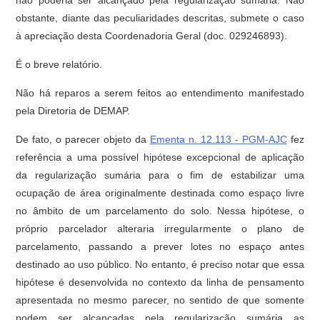
não poderia ser alcançado pela regularização sumária. Não
obstante, diante das peculiaridades descritas, submete o caso
à apreciação desta Coordenadoria Geral (doc. 029246893).
É o breve relatório.
Não há reparos a serem feitos ao entendimento manifestado
pela Diretoria de DEMAP.
De fato, o parecer objeto da
Ementa n. 12.113 - PGM-AJC
fez
referência a uma possível hipótese excepcional de aplicação
da regularização sumária para o fim de estabilizar uma
ocupação de área originalmente destinada como espaço livre
no âmbito de um parcelamento do solo. Nessa hipótese, o
próprio parcelador alteraria irregularmente o plano de
parcelamento, passando a prever lotes no espaço antes
destinado ao uso público. No entanto, é preciso notar que essa
hipótese é desenvolvida no contexto da linha de pensamento
apresentada no mesmo parecer, no sentido de que somente
podem ser alcançadas pela regularização sumária as