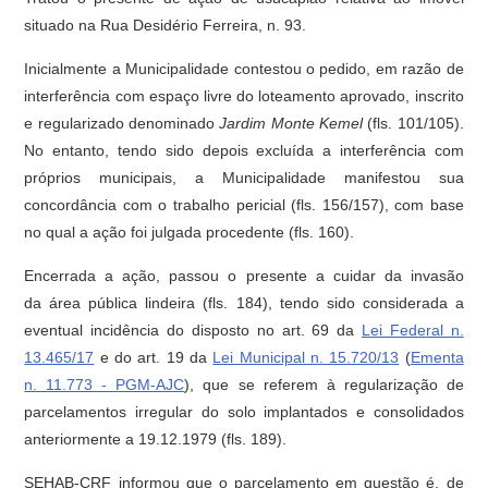
situado na Rua Desidério Ferreira, n. 93.
Inicialmente a Municipalidade contestou o pedido, em razão de
interferência com espaço livre do loteamento aprovado, inscrito
e regularizado denominado
Jardim Monte Kemel
(fls. 101/105).
No entanto, tendo sido depois excluída a interferência com
próprios municipais, a Municipalidade manifestou sua
concordância com o trabalho pericial (fls. 156/157), com base
no qual a ação foi julgada procedente (fls. 160).
Encerrada a ação, passou o presente a cuidar da invasão
da área pública lindeira (fls. 184), tendo sido considerada a
eventual incidência do disposto no art. 69 da
Lei Federal n.
13.465/17
e do art. 19 da
Lei Municipal n. 15.720/13
(
Ementa
n. 11.773 - PGM-AJC
), que se referem à regularização de
parcelamentos irregular do solo implantados e consolidados
anteriormente a 19.12.1979 (fls. 189).
SEHAB-CRF informou que o parcelamento em questão é, de