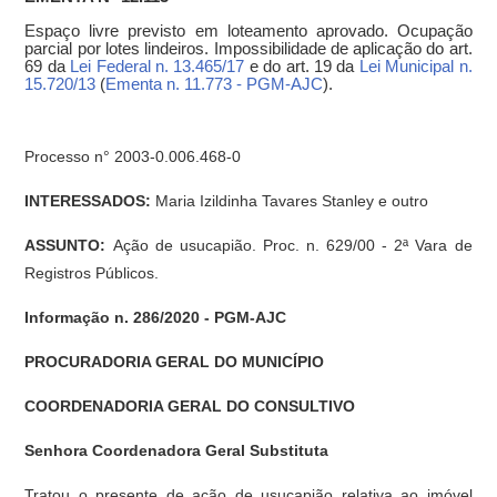
Espaço livre previsto em loteamento aprovado. Ocupação
parcial por lotes lindeiros. Impossibilidade de aplicação do art.
69 da
Lei Federal n. 13.465/17
e do art. 19 da
Lei Municipal n.
15.720/13
(
Ementa n. 11.773 - PGM-AJC
).
Processo n° 2003-0.006.468-0
INTERESSADOS:
Maria Izildinha Tavares Stanley e outro
ASSUNTO:
Ação de usucapião. Proc. n. 629/00 - 2ª Vara de
Registros Públicos.
Informação n. 286/2020 - PGM-AJC
PROCURADORIA GERAL DO MUNICÍPIO
COORDENADORIA GERAL DO CONSULTIVO
Senhora Coordenadora Geral Substituta
Tratou o presente de ação de usucapião relativa ao imóvel