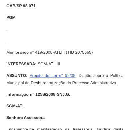
OAB/SP 98.071
PGM
.
.
Memorando n° 419/2008-ATLIII (TID 2075565)
INTERESSADA:
SGM-ATL III
ASSUNTO:
Projeto de Lei n° 98/08
. Dispõe sobre a Política
Municipal de Desburocratização do Processo Administrativo.
Informação n° 125S/2008-SNJ.G.
SGM-ATL
Senhora Assessora
Encaminho-lhe manifestação da Assessoria Jurídica desta