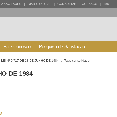
|
|
|
IA SÃO PAULO
DIÁRIO OFICIAL
CONSULTAR PROCESSOS
156
Fale Conosco
Pesquisa de Satisfação
LEI Nº 9.717 DE 18 DE JUNHO DE 1984
Texto consolidado
HO DE 1984
S