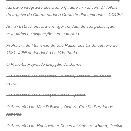
Art. 2º Rubricado pelo Presidente da Câmara e pelo Prefeito,
faz parte integrante desta lei o Quadro nº 7B, com 27 folhas,
do arquivo da Coordenadoria Geral de Planejamento - COGEP.
Art. 3º Esta lei entrará em vigor na data de sua publicação,
revogadas as disposições em contrário.
Prefeitura do Município de São Paulo, aos 13 de outubro de
1981, 428º da fundação de São Paulo.
O Prefeito, Reynaldo Emygdio de Barros
O Secretário dos Negócios Jurídicos, Manoel Figueiredo
Ferraz
O Secretário das Finanças, Pedro Cipollari
O Secretário de Vias Públicas, Octávio Camillo Pereira de
Almeida
O Secretário da Habitação e Desenvolvimento Urbano, Octávio