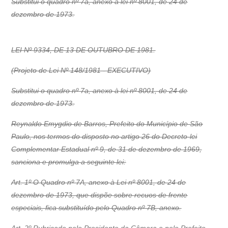
Substitui o quadro nº 7a, anexo à lei nº 8001, de 24 de
dezembro de 1973.
LEI Nº 9334, DE 13 DE OUTUBRO DE 1981.
(Projeto de Lei Nº 148/1981 - EXECUTIVO)
Substitui o quadro nº 7a, anexo à lei nº 8001, de 24 de
dezembro de 1973.
Reynaldo Emygdio de Barros, Prefeito do Município de São
Paulo, nos termos do disposto no artigo 26 do Decreto-lei
Complementar Estadual nº 9, de 31 de dezembro de 1969,
sanciona e promulga a seguinte lei:
Art. 1º O Quadro nº 7A, anexo à Lei nº 8001, de 24 de
dezembro de 1973, que dispõe sobre recuos de frente
especiais, fica substituído pelo Quadro nº 7B, anexo.