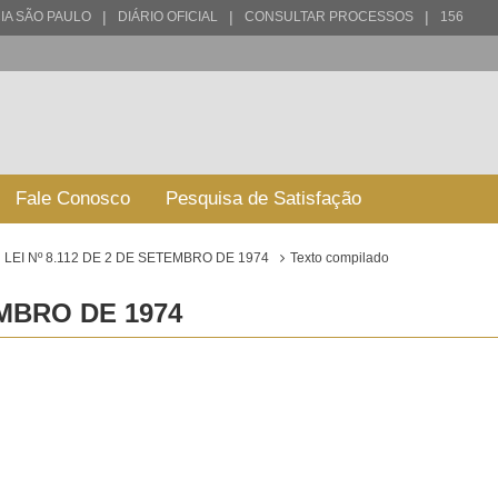
|
|
|
IA SÃO PAULO
DIÁRIO OFICIAL
CONSULTAR PROCESSOS
156
Fale Conosco
Pesquisa de Satisfação
LEI Nº 8.112 DE 2 DE SETEMBRO DE 1974
Texto compilado
EMBRO DE 1974