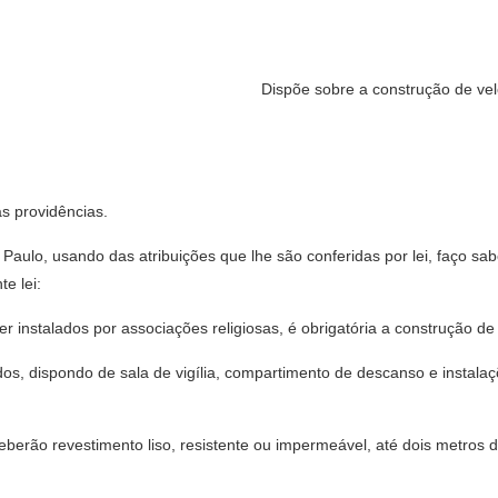
Dispõe sobre a construção de veló
as providências.
 Paulo, usando das atribuições que lhe são conferidas por lei, faço s
e lei:
er instalados por associações religiosas, é obrigatória a construção de 
ados, dispondo de sala de vigília, compartimento de descanso e instal
eberão revestimento liso, resistente ou impermeável, até dois metro