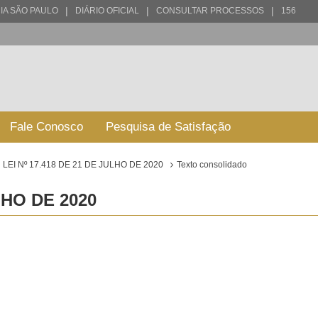
|
|
|
IA SÃO PAULO
DIÁRIO OFICIAL
CONSULTAR PROCESSOS
156
Fale Conosco
Pesquisa de Satisfação
LEI Nº 17.418 DE 21 DE JULHO DE 2020
Texto consolidado
LHO DE 2020