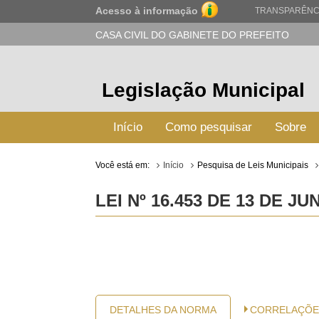
Acesso à informação
TRANSPARÊNC
CASA CIVIL DO GABINETE DO PREFEITO
Legislação Municipal
Início
Como pesquisar
Sobre
Você está em:
Início
Pesquisa de Leis Municipais
LEI Nº 16.453 DE 13 DE J
DETALHES DA NORMA
CORRELAÇÕE