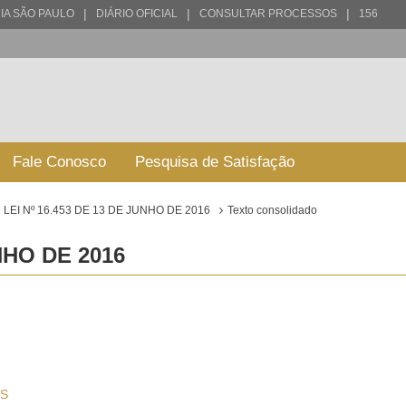
|
|
|
IA SÃO PAULO
DIÁRIO OFICIAL
CONSULTAR PROCESSOS
156
Fale Conosco
Pesquisa de Satisfação
LEI Nº 16.453 DE 13 DE JUNHO DE 2016
Texto consolidado
UNHO DE 2016
S