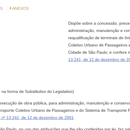
S
ANEXOS
Dispõe sobre a concessão, prece
administração, manutenção e con
requalificação de terminais de ô
Coletivo Urbano de Passageiros e
Cidade de São Paulo; e confere n
13.241, de 12 de dezembro de 2
 na forma de Substitutivo do Legislativo)
xecução de obra pública, para administração, manutenção e conservaç
ansporte Coletivo Urbano de Passageiros e do Sistema de Transporte P
i nº 13.241, de 12 de dezembro de 2001
.
Paulo, no uso das atribuições que lhe são conferidas por lei, faz s