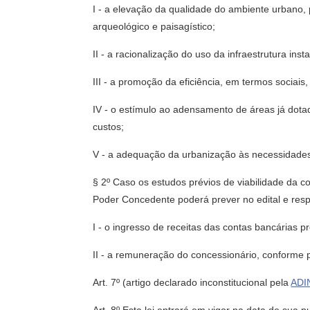
I - a elevação da qualidade do ambiente urbano, p
arqueológico e paisagístico;
II - a racionalização do uso da infraestrutura ins
III - a promoção da eficiência, em termos sociais
IV - o estímulo ao adensamento de áreas já dotad
custos;
V - a adequação da urbanização às necessidades
§ 2º Caso os estudos prévios de viabilidade da 
Poder Concedente poderá prever no edital e resp
I - o ingresso de receitas das contas bancárias p
II - a remuneração do concessionário, conforme 
Art. 7º
(artigo declarado inconstitucional pela
ADI