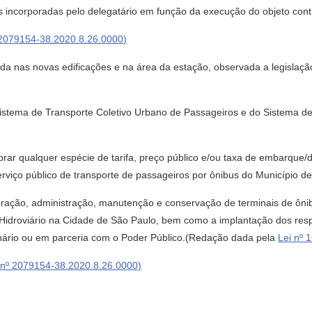
des incorporadas pelo delegatário em função da execução do objeto co
 2079154-38.2020.8.26.0000)
alizada nas novas edificações e na área da estação, observada a legislaç
Sistema de Transporte Coletivo Urbano de Passageiros e do Sistema de 
brar qualquer espécie de tarifa, preço público e/ou taxa de embarqu
rviço público de transporte de passageiros por ônibus do Município d
xploração, administração, manutenção e conservação de terminais de ôn
Hidroviário na Cidade de São Paulo, bem como a implantação dos resp
onário ou em parceria com o Poder Público.(Redação dada pela
Lei nº 
 nº 2079154-38.2020.8.26.0000)