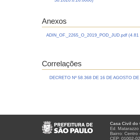
38.2020.8.26.0000)
Anexos
ADIN_OF._2265_O_2019_POD_JUD.pdf (4.81
Correlações
DECRETO Nº 58.368 DE 16 DE AGOSTO DE
Casa Civil do
Ed. Matarazzo 
Bairro: Centro
CEP: 01002-0