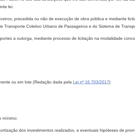
te lei:
terceiros, precedida ou não de execução de obra pública e mediante lic
e Transporte Coletivo Urbano de Passageiros e do Sistema de Transpo
sportes a outorga, mediante processo de licitação na modalidade concor
ualmente ou em lote.(Redação dada pela
Lei nº 16.703/2017
)
no mínimo:
ortização dos investimentos realizados, e eventuais hipóteses de pror