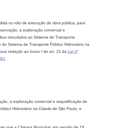
dida ou não de execução de obra pública, para
servação, a exploração comercial e
nibus vinculados ao Sistema de Transporte
 do Sistema de Transporte Público Hidroviário na
ova redação ao inciso I do art. 21 da
Lei nº
001
.
ão, a exploração comercial e requalificação de
úblico Hidroviário na Cidade de São Paulo; e
aber que a Câmara Municipal, em sessão de 19