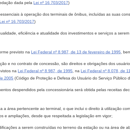
Redação dada pela
Lei nº 16.703/2017
)
 essenciais à operação dos terminais de ônibus, incluídas as suas con
Lei nº 16.703/2017
)
e qualidade, eficiência e atualidade dos investimentos e serviços a ser
forme previsto na
Lei Federal nº 8.987, de 13 de fevereiro de 1995
, be
citação e no contrato de concessão, são direitos e obrigações dos usuá
evistos na
Lei Federal nº 8.987, de 1995
, na
Lei Federal nº 8.078, de 
 de 2005
(Código de Proteção e Defesa do Usuário do Serviço Público d
imentos despendidos pela concessionária será obtida pelas receitas d
da a área pertencente ao terminal, o que inclui o direito à utilização co
s e ampliações, desde que respeitada a legislação em vigor;
 edificações a serem construídas no terreno da estação ou na área de ab