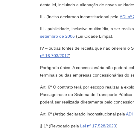
desta lei, incluindo a alienação de novas unida
II -
(Inciso declarado inconstitucional pela
ADI nº
III - publicidade, inclusive multimídia, a ser re
setembro de 2006
(Lei Cidade Limpa).
IV – outras fontes de receita que não onerem o 
nº 16.703/2017
)
Parágrafo único. A concessionária não poderá co
terminais ou das empresas concessionárias do se
Art. 6º O contrato terá por escopo realizar a e
Passageiros e do Sistema de Transporte Público 
poderá ser realizada diretamente pelo concessi
Art. 6º
(Artigo declarado inconstitucional pela
ADI
§ 1º
(Revogado pela
Lei nº 17.528/2020
)