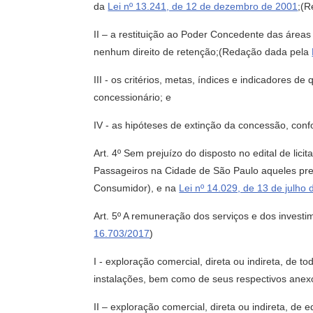
da
Lei nº 13.241, de 12 de dezembro de 2001
;(
II – a restituição ao Poder Concedente das áreas
nenhum direito de retenção;(Redação dada pela
III - os critérios, metas, índices e indicadores d
concessionário; e
IV - as hipóteses de extinção da concessão, con
Art. 4º Sem prejuízo do disposto no edital de li
Passageiros na Cidade de São Paulo aqueles pr
Consumidor), e na
Lei nº 14.029, de 13 de julho
Art. 5º A remuneração dos serviços e dos invest
16.703/2017
)
I - exploração comercial, direta ou indireta, de to
instalações, bem como de seus respectivos anexo
II – exploração comercial, direta ou indireta, de