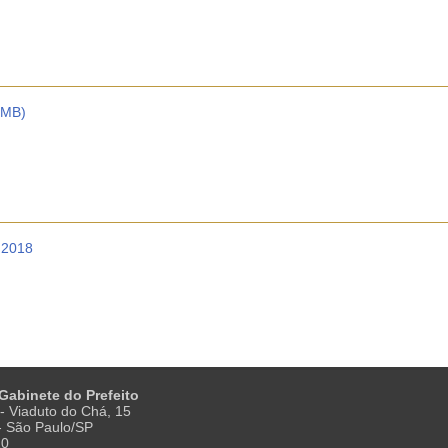
 MB)
 2018
 Gabinete do Prefeito
- Viaduto do Chá, 15
 - São Paulo/SP
20