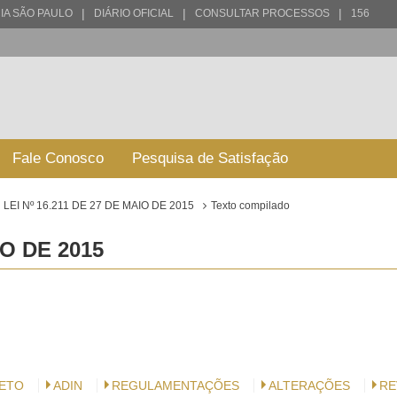
|
|
|
IA SÃO PAULO
DIÁRIO OFICIAL
CONSULTAR PROCESSOS
156
Fale Conosco
Pesquisa de Satisfação
LEI Nº 16.211 DE 27 DE MAIO DE 2015
Texto compilado
IO DE 2015
VETO
ADIN
REGULAMENTAÇÕES
ALTERAÇÕES
RE